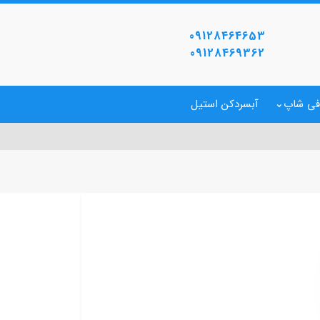
09128464653
09128469362
فی شاپ
آبسردکن استیل