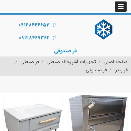
09128464653
09128469362
فر صندوقی
صفحه اصلی
تجهیزات آشپزخانه صنعتی
فر صنعتی
فر پیتزا
فر صندوقی