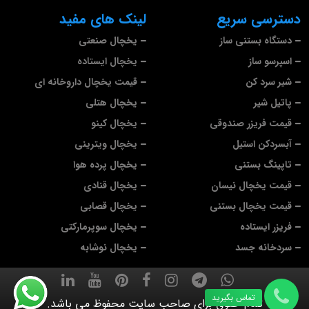
دسترسی سریع
لینک های مفید
دستگاه بستنی ساز
یخچال صنعتی
اسپرسو ساز
یخچال ایستاده
شیر سرد کن
قیمت یخچال داروخانه ای
پاتیل شیر
یخچال هتلی
قیمت فریزر صندوقی
یخچال کینو
آبسردکن استیل
یخچال ویترینی
تاپینگ بستنی
یخچال پرده هوا
قیمت یخچال نیسان
یخچال قنادی
قیمت یخچال بستنی
یخچال قصابی
فریزر ایستاده
یخچال سوپرمارکتی
سردخانه جسد
یخچال نوشابه
تماس بگیرید
تمام حقوق برای صاحب سایت محفوظ می باشد.