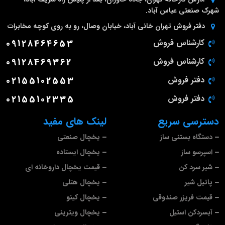
شهرک صنعتی عباس آباد.
دفتر فروش تهران
خانی آباد، خیابان وصال، رو به روی کوچه مخابرات
کارشناس فروش
09128464653
کارشناس فروش
09128469362
دفتر فروش
02155102553
دفتر فروش
02155102335
دسترسی سریع
لینک های مفید
دستگاه بستنی ساز
یخچال صنعتی
اسپرسو ساز
یخچال ایستاده
شیر سرد کن
قیمت یخچال داروخانه ای
پاتیل شیر
یخچال هتلی
قیمت فریزر صندوقی
یخچال کینو
آبسردکن استیل
یخچال ویترینی