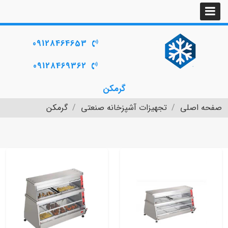
09128464653
09128469362
گرمکن
صفحه اصلی
تجهیزات آشپزخانه صنعتی
گرمکن