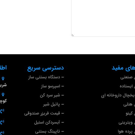
ای مفید
دسترسی سریع
اطل
 صنعتی
دستگاه بستنی ساز
شریف
ایستاده
اسپرسو ساز
خچال داروخانه ای
شیر سرد کن
کوچه
 هتلی
پاتیل شیر
کینو
قیمت فریزر صندوقی
ویترینی
آبسردکن استیل
پرده هوا
تاپینگ بستنی