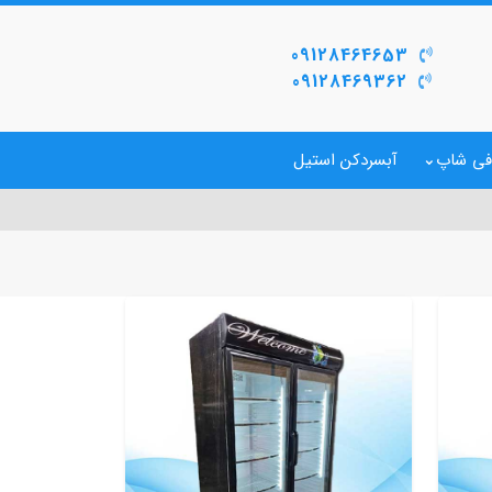
09128464653
09128469362
فی شاپ
آبسردکن استیل