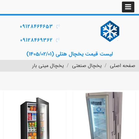
09128464653
09128469362
لیست قیمت یخچال هتلی (1405/02/01)
صفحه اصلی
یخچال صنعتی
یخچال مینی بار