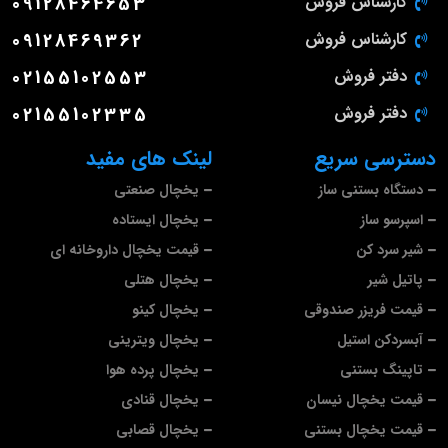
کارشناس فروش
09128464653
کارشناس فروش
09128469362
دفتر فروش
02155102553
دفتر فروش
02155102335
دسترسی سریع
لینک های مفید
دستگاه بستنی ساز
یخچال صنعتی
اسپرسو ساز
یخچال ایستاده
شیر سرد کن
قیمت یخچال داروخانه ای
پاتیل شیر
یخچال هتلی
قیمت فریزر صندوقی
یخچال کینو
آبسردکن استیل
یخچال ویترینی
تاپینگ بستنی
یخچال پرده هوا
قیمت یخچال نیسان
یخچال قنادی
قیمت یخچال بستنی
یخچال قصابی