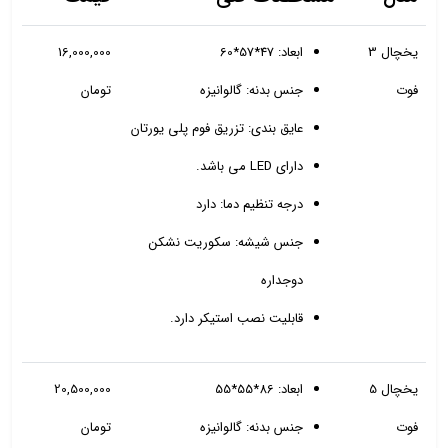
یخچال 3
ابعاد: 47*57*60
16,000,000
فوت
جنس بدنه: گالوانیزه
تومان
عایق بندی: تزریق فوم پلی یورتان
دارای LED می باشد.
درجه تنظیم دما: دارد
جنس شیشه: سکوریت نشکن
دوجداره
قابلیت نصب استیکر دارد.
یخچال 5
ابعاد: 86*55*55
20,500,000
فوت
جنس بدنه: گالوانیزه
تومان