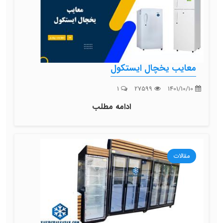
معایب یخچال ایستکول
1
27599
1401/10/10
ادامه مطلب
مقالات