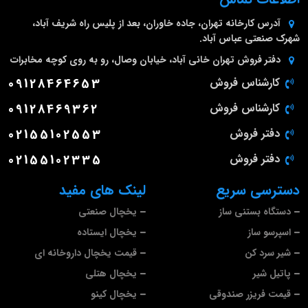
آدرس کارخانه
تهران، جاده خاوران، بعد از پلیس راه شریف آباد،
شهرک صنعتی عباس آباد.
دفتر فروش تهران
خانی آباد، خیابان وصال، رو به روی کوچه مخابرات
کارشناس فروش
09128464653
کارشناس فروش
09128469362
دفتر فروش
02155102553
دفتر فروش
02155102335
دسترسی سریع
لینک های مفید
دستگاه بستنی ساز
یخچال صنعتی
اسپرسو ساز
یخچال ایستاده
شیر سرد کن
قیمت یخچال داروخانه ای
پاتیل شیر
یخچال هتلی
قیمت فریزر صندوقی
یخچال کینو