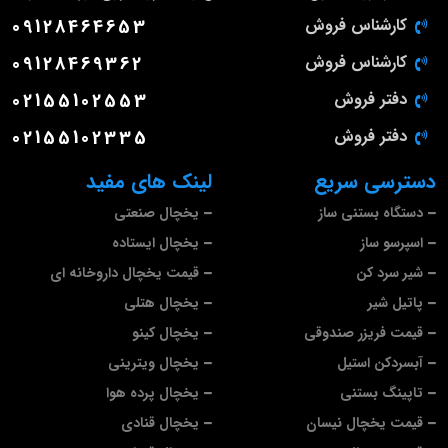
کارشناس فروش
09128464653
کارشناس فروش
09128469362
دفتر فروش
02155102553
دفتر فروش
02155102335
دسترسی سریع
لینک های مفید
دستگاه بستنی ساز
یخچال صنعتی
اسپرسو ساز
یخچال ایستاده
شیر سرد کن
قیمت یخچال داروخانه ای
پاتیل شیر
یخچال هتلی
قیمت فریزر صندوقی
یخچال کینو
آبسردکن استیل
یخچال ویترینی
تاپینگ بستنی
یخچال پرده هوا
قیمت یخچال نیسان
یخچال قنادی