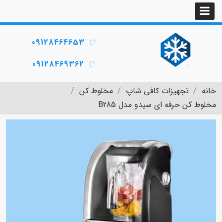
09128464653
09128469362
خانه
تجهیزات کافی شاپ
مخلوط کن
مخلوط کن حرفه ای سیدو مدل B285