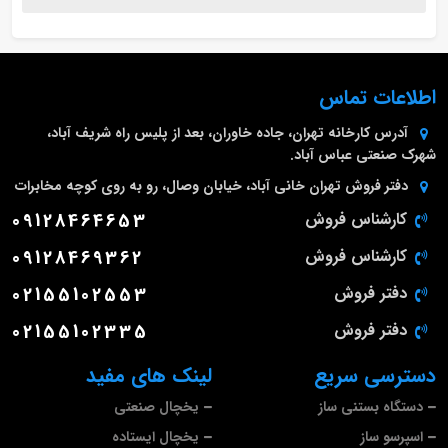
اطلاعات تماس
آدرس کارخانه
تهران، جاده خاوران، بعد از پلیس راه شریف آباد،
شهرک صنعتی عباس آباد.
دفتر فروش تهران
خانی آباد، خیابان وصال، رو به روی کوچه مخابرات
کارشناس فروش
09128464653
کارشناس فروش
09128469362
دفتر فروش
02155102553
دفتر فروش
02155102335
دسترسی سریع
لینک های مفید
دستگاه بستنی ساز
یخچال صنعتی
اسپرسو ساز
یخچال ایستاده