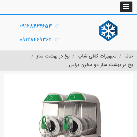
09128464653
09128469362
خانه
تجهیزات کافی شاپ
یخ در بهشت ساز
یخ در بهشت ساز دو مخزن براس