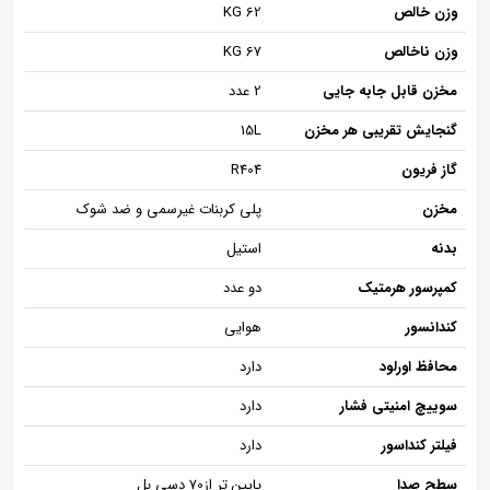
وزن خالص
KG 62
وزن ناخالص
KG 67
مخزن قابل جابه جایی
2 عدد
گنجایش تقریبی هر مخزن
15L
گاز فریون
R404
مخزن
پلی کربنات غیرسمی و ضد شوک
بدنه
استیل
کمپرسور هرمتیک
دو عدد
کندانسور
هوایی
محافظ اورلود
دارد
سوییچ امنیتی فشار
دارد
فیلتر کنداسور
دارد
سطح صدا
پایین تر از70 دسی بل