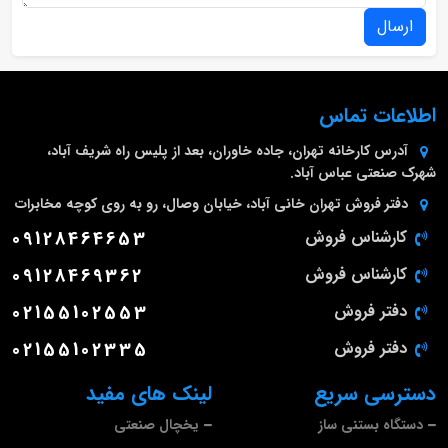
ارسال
اطلاعات تماس
آدرس کارخانه
تهران، جاده خاوران، بعد از پلیس راه شریف آباد،
شهرک صنعتی عباس آباد.
دفتر فروش تهران
خانی آباد، خیابان وصال، رو به روی کوچه مخابرات
کارشناس فروش
09128464653
کارشناس فروش
09128469362
دفتر فروش
02155102553
دفتر فروش
02155102335
دسترسی سریع
لینک های مفید
دستگاه بستنی ساز
یخچال صنعتی