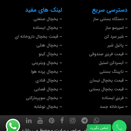
دسترسی سریع
لینک های مفید
دستگاه بستنی ساز
یخچال صنعتی
اسپرسو ساز
یخچال ایستاده
شیر سرد کن
قیمت یخچال داروخانه ای
پاتیل شیر
یخچال هتلی
قیمت فریزر صندوقی
یخچال کینو
آبسردکن استیل
یخچال ویترینی
تاپینگ بستنی
یخچال پرده هوا
قیمت یخچال نیسان
یخچال قنادی
قیمت یخچال بستنی
یخچال قصابی
فریزر ایستاده
یخچال سوپرمارکتی
سردخانه جسد
یخچال نوشابه
تماس بگیرید
تمام حقوق برای صاحب سایت محفوظ می باشد.