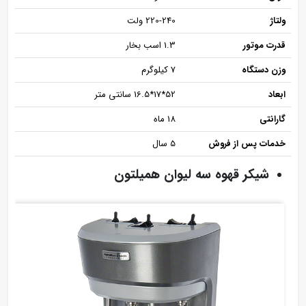
ولتاژ
220-240 ولت
قدرت موتور
1.3 اسب بخار
وزن دستگاه
7 کیلوگرم
ابعاد
52*17*16.5 سانتی متر
گارانتی
18 ماه
خدمات پس از فروش
5 سال
شیکر قهوه سه لیوان همیلتون