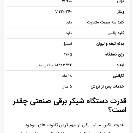
توان
900 w
ولتاژ
220-240 V
کلید سه سرعت متفاوت
دارد
کلید پالس
دارد
بدنه تیغه و لیوان
استیل
وزن دستگاه
17kg
ابعاد
32*23*52 سانتی متر
گارانتی
18 ماه
خدمات پس از فروش
5 سال
قدرت دستگاه شیکر برقی صنعتی چقدر
است؟
قدرت الکترو موتور یکی از مهم ترین تفاوت های موجود