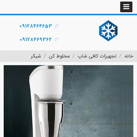
09128464653
09128469362
خانه
تجهیزات کافی شاپ
مخلوط کن
شیکر