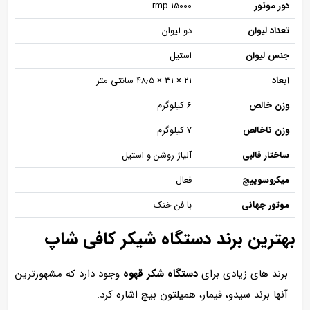
دور موتور
15000 rmp
تعداد لیوان
دو لیوان
جنس لیوان
استیل
ابعاد
۲۱ × ۳۱ × ۴۸٫۵ سانتی متر
وزن خالص
6 کیلوگرم
وزن ناخالص
7 کیلوگرم
ساختار قالبی
آلیاژ روشن و استیل
میکروسوییچ
فعال
موتور جهانی
با فن خنک
بهترین برند دستگاه شیکر کافی شاپ
برند های زیادی برای
دستگاه شکر قهوه
وجود دارد که مشهورترین
آنها برند سیدو، فیمار، همیلتون بیچ اشاره کرد.