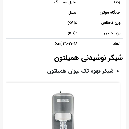
بدنه
استیل ضد زنگ
جایگاه موتور
استیل
وزن ناخالص
5(KG)
وزن خالص
4(KG)
ابعاد
18×21×49(cm)
شیکر نوشیدنی همیلتون
شیکر قهوه تک لیوان همیلتون