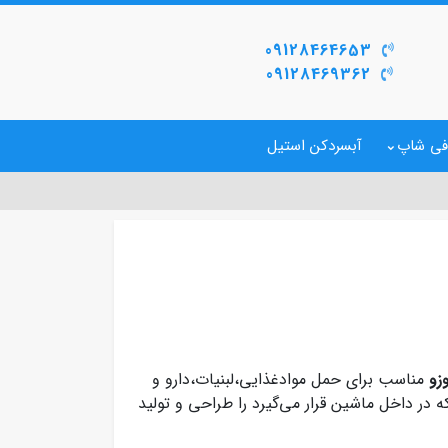
09128464653
09128469362
فی شاپ
آبسردکن استیل
زو
مناسب برای حمل موادغذایی،لبنیات،دارو و
 در داخل ماشین قرار می‌گیرد را طراحی و تولید