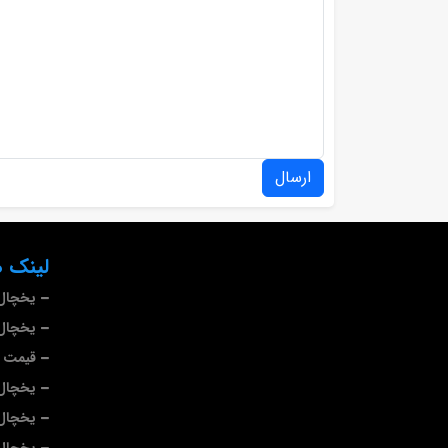
ارسال
لینک ه
یخچال
یخچال 
قیمت ی
یخچال
یخچال 