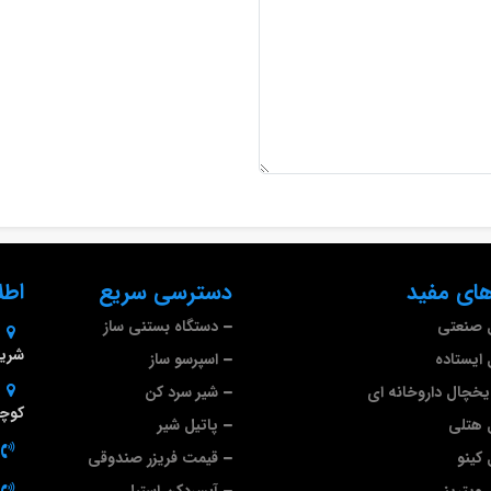
ای مفید
دسترسی سریع
اطل
 صنعتی
دستگاه بستنی ساز
شریف
ایستاده
اسپرسو ساز
خچال داروخانه ای
شیر سرد کن
کوچه
 هتلی
پاتیل شیر
کینو
قیمت فریزر صندوقی