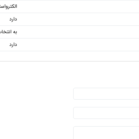
الکترواس
دارد
به انتخا
دارد