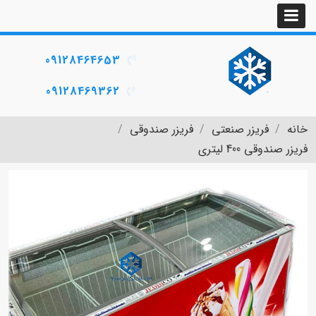
09128464653
09128469362
خانه
فریزر صنعتی
فریزر صندوقی
فریزر صندوقی 400 لیتری