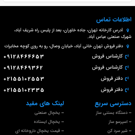
اطلاعات تماس
آدرس کارخانه
تهران، جاده خاوران، بعد از پلیس راه شریف آباد،
شهرک صنعتی عباس آباد.
دفتر فروش تهران
خانی آباد، خیابان وصال، رو به روی کوچه مخابرات
کارشناس فروش
09128464653
کارشناس فروش
09128469362
دفتر فروش
02155102553
دفتر فروش
02155102335
دسترسی سریع
لینک های مفید
دستگاه بستنی ساز
یخچال صنعتی
اسپرسو ساز
یخچال ایستاده
شیر سرد کن
قیمت یخچال داروخانه ای