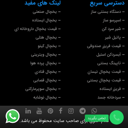
دسترسی سریع
لینک های مفید
دستگاه بستنی ساز
یخچال صنعتی
اسپرسو ساز
یخچال ایستاده
شیر سرد کن
قیمت یخچال داروخانه ای
پاتیل شیر
یخچال هتلی
قیمت فریزر صندوقی
یخچال کینو
آبسردکن استیل
یخچال ویترینی
تاپینگ بستنی
یخچال پرده هوا
قیمت یخچال نیسان
یخچال قنادی
قیمت یخچال بستنی
یخچال قصابی
فریزر ایستاده
یخچال سوپرمارکتی
سردخانه جسد
یخچال نوشابه
تماس بگیرید
تمام حقوق برای صاحب سایت محفوظ می باشد.