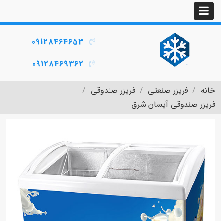
09128464653
09128469362
خانه
فریزر صنعتی
فریزر صندوقی
فریزر صندوقی آیسان شرق