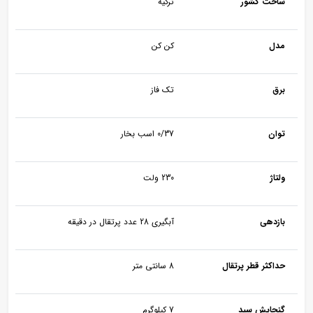
ساخت کشور
ترکیه
مدل
کن کن
برق
تک فاز
توان
0/37 اسب بخار
ولتاژ
230 ولت
بازدهی
آبگیری 28 عدد پرتقال در دقیقه
حداکثر قطر پرتقال
8 سانتی متر
گنجایش سبد
7 کیلوگرم