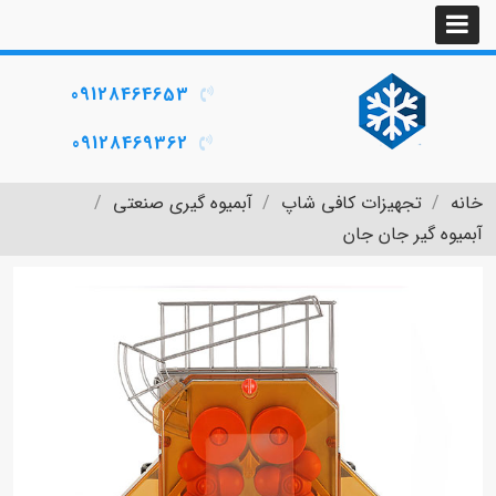
09128464653
09128469362
خانه
تجهیزات کافی شاپ
آبمیوه گیری صنعتی
آبمیوه گیر جان جان