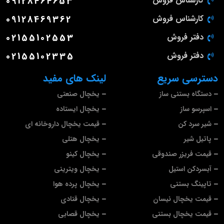
کارشناس فروش
09128464653
کارشناس فروش
09128469362
دفتر فروش
02155102553
دفتر فروش
02155102335
دسترسی سریع
لینک های مفید
دستگاه بستنی ساز
یخچال صنعتی
اسپرسو ساز
یخچال ایستاده
شیر سرد کن
قیمت یخچال داروخانه ای
پاتیل شیر
یخچال هتلی
قیمت فریزر صندوقی
یخچال کینو
آبسردکن استیل
یخچال ویترینی
تاپینگ بستنی
یخچال پرده هوا
قیمت یخچال نیسان
یخچال قنادی
قیمت یخچال بستنی
یخچال قصابی