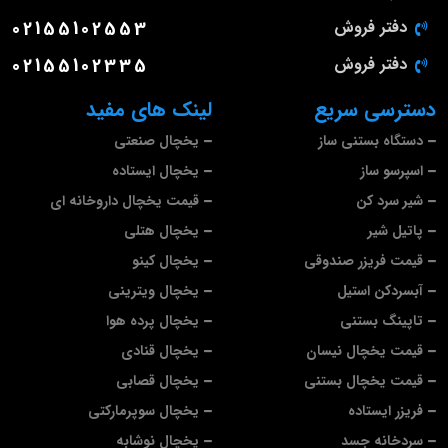
دفتر فروش
02155102553
دفتر فروش
02155102335
دسترسی سریع
لینک های مفید
دستگاه بستنی ساز
یخچال صنعتی
اسپرسو ساز
یخچال ایستاده
شیر سرد کن
قیمت یخچال داروخانه ای
پاتیل شیر
یخچال هتلی
قیمت فریزر صندوقی
یخچال کینو
آبسردکن استیل
یخچال ویترینی
تاپینگ بستنی
یخچال پرده هوا
قیمت یخچال نیسان
یخچال قنادی
قیمت یخچال بستنی
یخچال قصابی
فریزر ایستاده
یخچال سوپرمارکتی
سردخانه جسد
یخچال نوشابه