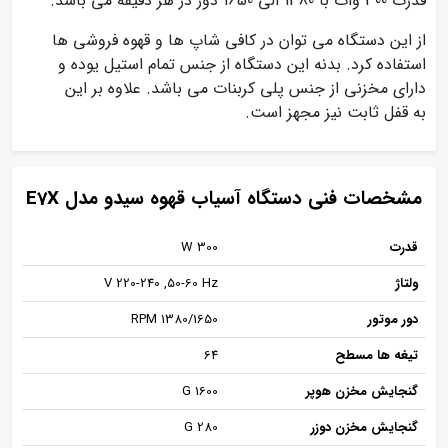
قدرت 300 وات با 1380 الی 1650 دور در هر دقیقه می باشد.
از این دستگاه می توان در کافی شاپ ها و قهوه فروشی ها
استفاده کرد. بدنه این دستگاه از جنس تمام استیل یوده و
دارای مخزنی از جنس پلی کربنات می باشد. علاوه بر این
به قفل ثابت نیز مجهز است.
مشخصات فنی دستگاه آسیاب قهوه سیدو مدل E7X
قدرت
W 300
ولتاژ
V 220-240 ,50-60 Hz
دور موتور
RPM 1380/1650
تیغه ها مسطح
64
گنجایش مخزن هوپر
G 1600
گنجایش مخزن دوزر
G 280