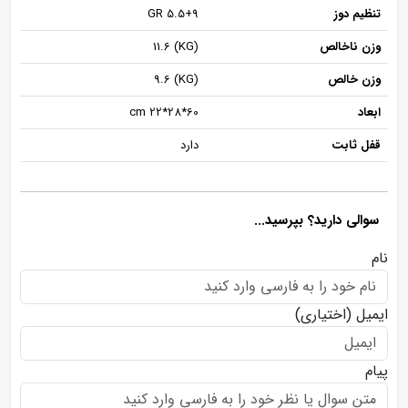
تنظیم دوز
5.5+9 GR
وزن ناخالص
(KG) 11.6
وزن خالص
(KG) 9.6
ابعاد
cm 22*28*60
قفل ثابت
دارد
سوالی دارید؟ بپرسید...
نام
ایمیل
(اختیاری)
پیام