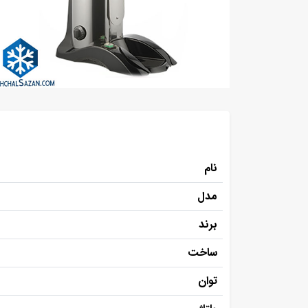
نام
مدل
برند
ساخت
توان