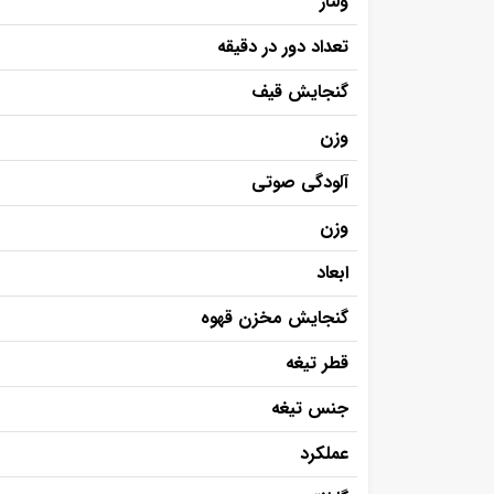
ولتاژ
تعداد دور در دقیقه
گنجایش قیف
وزن
آلودگی صوتی
وزن
ابعاد
گنجایش مخزن قهوه
قطر تیغه
جنس تیغه
عملکرد