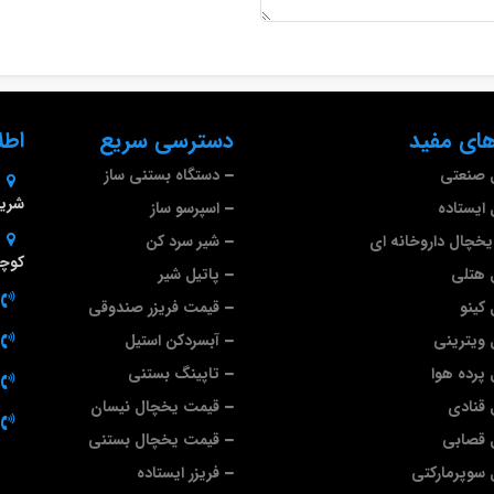
ای مفید
دسترسی سریع
اطل
 صنعتی
دستگاه بستنی ساز
شریف
ایستاده
اسپرسو ساز
خچال داروخانه ای
شیر سرد کن
کوچه
 هتلی
پاتیل شیر
کینو
قیمت فریزر صندوقی
ویترینی
آبسردکن استیل
پرده هوا
تاپینگ بستنی
قنادی
قیمت یخچال نیسان
 قصابی
قیمت یخچال بستنی
سوپرمارکتی
فریزر ایستاده