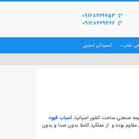
09128464653
09128469362
فی شاپ
آبسردکن استیل
مه صنعتی ساخت کشور اسپانیا،
آسیاب قهوه
قاوم بوده و از عملکرد کاملا بدون صدا و بدون