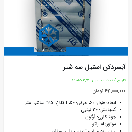
آبسردکن استیل سه شیر
تاریخ آپدیت محصول
1405/03/31
43,000,000 تومان
ابعاد: طول: 60، عرض: 50، ارتفاع: 135 سانتی متر
گنجایش: 30 لیتری
جوشکاری: آرگون
موتور: امبراکو
عایق بندی: فوم تزریقی پلی یورتان