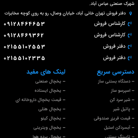
شهرک صنعتی عباس آباد.
دفتر فروش تهران
خانی آباد، خیابان وصال، رو به روی کوچه مخابرات
کارشناس فروش
09128464653
کارشناس فروش
09128469362
دفتر فروش
02155102553
دفتر فروش
02155102335
دسترسی سریع
لینک های مفید
دستگاه بستنی ساز
یخچال صنعتی
اسپرسو ساز
یخچال ایستاده
شیر سرد کن
قیمت یخچال داروخانه ای
پاتیل شیر
یخچال هتلی
قیمت فریزر صندوقی
یخچال کینو
آبسردکن استیل
یخچال ویترینی
تاپینگ بستنی
یخچال پرده هوا