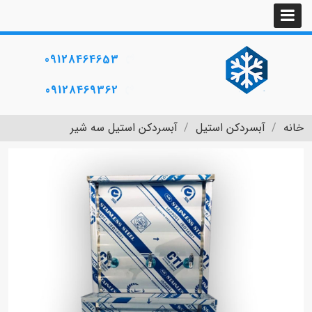
09128464653
09128469362
خانه
آبسردکن استیل
آبسردکن استیل سه شیر