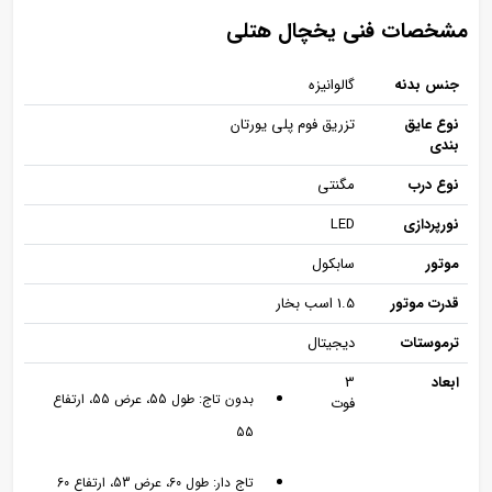
مشخصات فنی یخچال هتلی
جنس بدنه
گالوانیزه
نوع عایق
تزریق فوم پلی یورتان
بندی
نوع درب
مگنتی
نورپردازی
LED
موتور
سابکول
قدرت موتور
1.5 اسب بخار
ترموستات
دیجیتال
ابعاد
3
بدون تاج: طول 55، عرض 55، ارتفاع
فوت
55
تاج دار: طول 60، عرض 53، ارتفاع 60