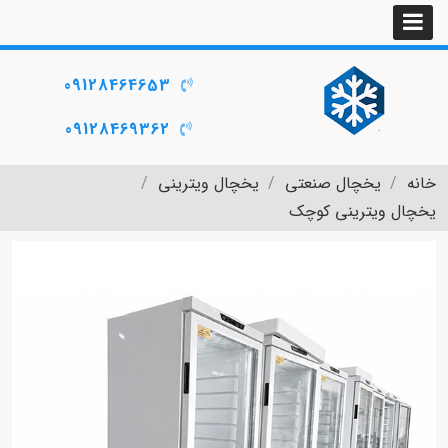
09128464653
09128469362
خانه
یخچال صنعتی
یخچال ویترینی
یخچال ویترینی کوچک