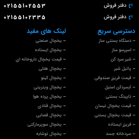
دفتر فروش
02155102553
دفتر فروش
02155102335
دسترسی سریع
لینک های مفید
دستگاه بستنی ساز
یخچال صنعتی
اسپرسو ساز
یخچال ایستاده
شیر سرد کن
قیمت یخچال داروخانه ای
پاتیل شیر
یخچال هتلی
قیمت فریزر صندوقی
یخچال کینو
آبسردکن استیل
یخچال ویترینی
تاپینگ بستنی
یخچال پرده هوا
قیمت یخچال نیسان
یخچال قنادی
قیمت یخچال بستنی
یخچال قصابی
فریزر ایستاده
یخچال سوپرمارکتی
سردخانه جسد
یخچال نوشابه