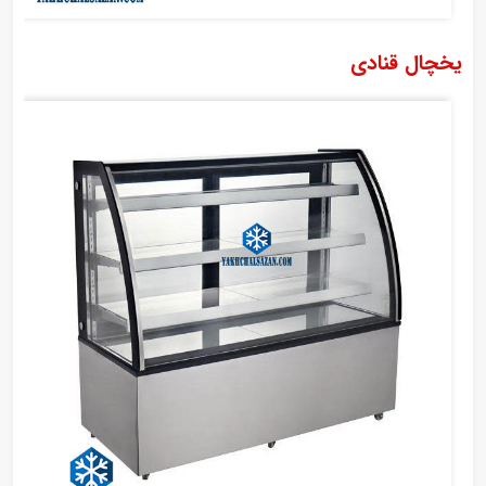
یخچال قنادی