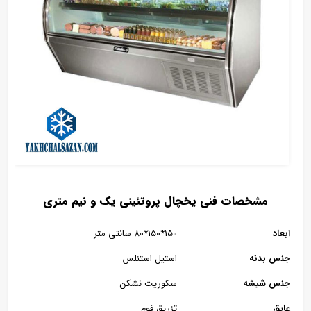
مشخصات فنی یخچال پروتئینی یک و نیم متری
ابعاد
150*150*80 سانتی متر
جنس بدنه
استیل استنلس
جنس شیشه
سکوریت نشکن
عایق
تزریق فوم