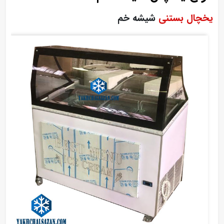
یخچال بستنی
شیشه خم