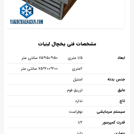
مشخصات فنی یخچال لبنیات
ابعاد
1/5 متری
150*150*75 سانتی متر
2متری
200*200*75 سانتی متر
جنس بدنه
استیل
عایق
تزریق فوم
تاج
ندارد
سیستم سرمایشی
نوفراست
قدرت کمپرسور
1/2
بنماری
دارد