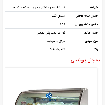
شیشه
ضد تششع و نشکن و دارای محافظ بدنه pvc
جنس بدنه داخلی
استیل نگیر
جنس بدنه بیرونی
abs
جنس عایق
فوم تزریقی پلی یورتان
نوع موتور
مرکزی، سرخود
رنگ
الکترواستاتیک
یخچال پروتئینی