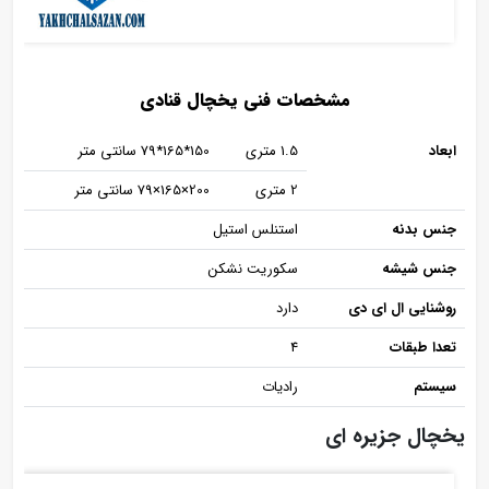
مشخصات فنی یخچال قنادی
ابعاد
1.5 متری
150*165*79 سانتی متر
2 متری
200×165×79 سانتی متر
جنس بدنه
استنلس استیل
جنس شیشه
سکوریت نشکن
روشنایی ال ای دی
دارد
تعدا طبقات
4
سیستم
رادیات
یخچال جزیره ای