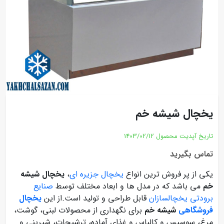
یخچال شیشه خم
تاریخ آپدیت محصول
1403/02/12
تماس بگیرید
یکی از پر فروش ترین انواع
یخچال جزیره ای
،
یخچال شیشه
خم
می باشد که در مدل ها و ابعاد مختلف توسط
صنایع
برودتی یخچالسازان
قابل طراحی و تولید است.از این
یخچال
فروشگاهی
شیشه خم
برای نگهداری از محصولات لبنی، گوشت،
مرغ، سوسیس و کالباس و غذای آماده، ترشیجات، شیرینی و...