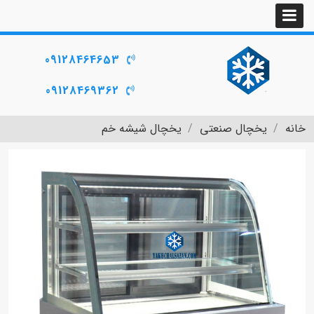
09128464653
09128469362
خانه
یخچال صنعتی
یخچال شیشه خم