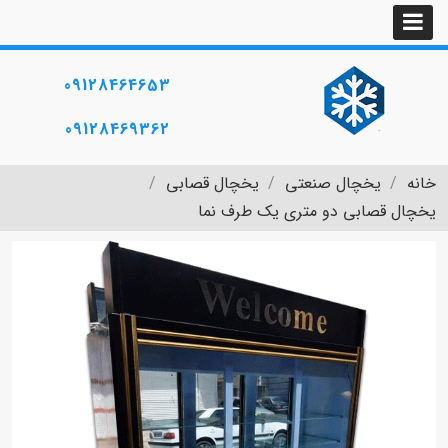
09128464653
09128469362
خانه
یخچال صنعتی
یخچال قصابی
یخچال قصابی دو متری یک طرف نما