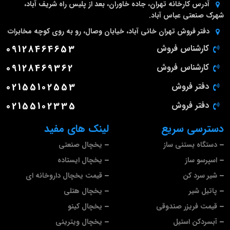
آدرس کارخانه
تهران، جاده خاوران، بعد از پلیس راه شریف آباد،
شهرک صنعتی عباس آباد.
دفتر فروش تهران
خانی آباد، خیابان وصال، رو به روی کوچه مخابرات
کارشناس فروش
09128464653
کارشناس فروش
09128469362
دفتر فروش
02155102553
دفتر فروش
02155102335
دسترسی سریع
لینک های مفید
دستگاه بستنی ساز
یخچال صنعتی
اسپرسو ساز
یخچال ایستاده
شیر سرد کن
قیمت یخچال داروخانه ای
پاتیل شیر
یخچال هتلی
قیمت فریزر صندوقی
یخچال کینو
آبسردکن استیل
یخچال ویترینی