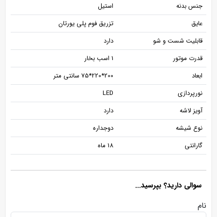
جنس بدنه
استیل
عایق
تزریق فوم پلی یورتان
قابلیت شست و شو
دارد
قدرت موتور
1 اسب بخار
ابعاد
200*220*75 سانتی متر
نورپردازی
LED
آویز لاشه
دارد
نوع شیشه
دوجداره
گارانتی
18 ماه
سوالی دارید؟ بپرسید...
نام