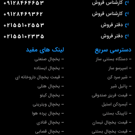
کارشناس فروش
09128464653
کارشناس فروش
09128469362
دفتر فروش
02155102553
دفتر فروش
02155102335
دسترسی سریع
لینک های مفید
دستگاه بستنی ساز
یخچال صنعتی
اسپرسو ساز
یخچال ایستاده
شیر سرد کن
قیمت یخچال داروخانه ای
پاتیل شیر
یخچال هتلی
قیمت فریزر صندوقی
یخچال کینو
آبسردکن استیل
یخچال ویترینی
تاپینگ بستنی
یخچال پرده هوا
قیمت یخچال نیسان
یخچال قنادی
قیمت یخچال بستنی
یخچال قصابی