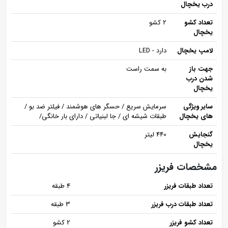
درب یخچال
تعداد کشو
2 کشو
یخچال
لامپ یخچال
دارد - LED
جهت باز
به سمت راست
شدن درب
یخچال
سایر ویژگی
سرمایش سریع / حسگر های هوشمند / فیلتر ضد بو /
های یخچال
طبقات شیشه ای / جا لبنیاتی / دارای بار خانگی/
گنجایش
440 لیتر
یخچال
مشخصات فریزر
تعداد طبقات فریزر
4 طبقه
تعداد طبقات درب فریزر
3 طبقه
تعداد کشو فریزر
2 کشو