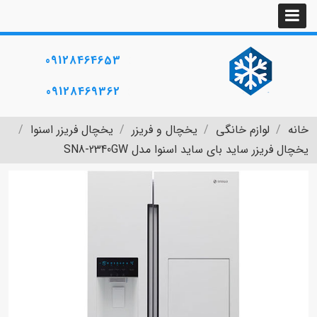
09128464653
09128469362
خانه
لوازم خانگی
یخچال و فریزر
یخچال فریزر اسنوا
یخچال فریزر ساید بای ساید اسنوا مدل SN8-2340GW