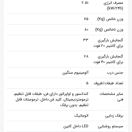
مصرف انرژی
2.51
(kW/24h)
وزن خالص (Kg)
75
وزن ناخالص (Kg)
80
گنجایش بارگیری
33
برای کانتینر 20 فوت
گنجایش بارگیری
68
برای کانتینر 40 فوت
جنس درب
آلومینیوم سنگین
تعداد طبقات/ظروف
5
سایر مشخصات
کندانسور و اواپراتور دارای فن، طبقات قابل تنظیم،
فنی
ترمومتردیجیتال، کلید فن داخل، ترموستات قابل
تنظیم، بدون برفک
برفک زدایی
اتوماتیک
سیستم روشنایی
LED داخل کابین