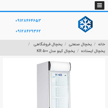
09128464653
09128469362
خانه
یخچال صنعتی
یخچال فروشگاهی
یخچال ایستاده
یخچال کینو مدل KR 500