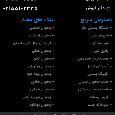
دفتر فروش
02155102335
دسترسی سریع
لینک های مفید
دستگاه بستنی ساز
یخچال صنعتی
اسپرسو ساز
یخچال ایستاده
شیر سرد کن
قیمت یخچال داروخانه ای
پاتیل شیر
یخچال هتلی
قیمت فریزر صندوقی
یخچال کینو
آبسردکن استیل
یخچال ویترینی
تاپینگ بستنی
یخچال پرده هوا
قیمت یخچال نیسان
یخچال قنادی
قیمت یخچال بستنی
یخچال قصابی
فریزر ایستاده
یخچال سوپرمارکتی
سردخانه جسد
یخچال نوشابه