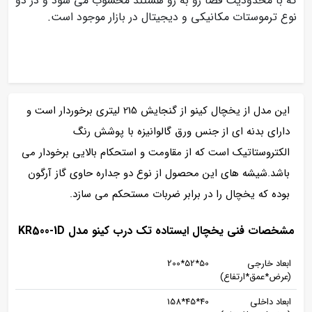
که با محدودیت فضا رو به رو هستند محسوب می شود و در دو
نوع ترموستات مکانیکی و دیجیتال در بازار موجود است.
این مدل از یخچال کینو از گنجایش 215 لیتری برخوردار است و
دارای بدنه ای از جنس ورق گالوانیزه با پوشش رنگ
الکتروستاتیک است که از مقاومت و استحکام بالایی برخودار می
باشد.شیشه های این محصول از نوع دو جداره حاوی گاز آرگون
بوده که یخچال را در برابر ضربات مستحکم می سازد.
مشخصات فنی یخچال ایستاده تک درب کینو مدل KR500-1D
ابعاد خارجی
50*52*200
(عرض*عمق*ارتفاع)
ابعاد داخلی
40*45*158