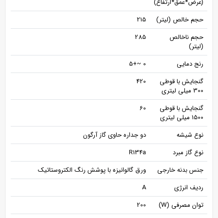
(عرض*عمق*ارتفاع)
حجم خالص (لیتر)
215
حجم ناخالص
285
(لیتر)
رنج دمایی
0 ~+5
گنجایش با قوطی
420
300 میلی لیتری
گنجایش با قوطی
60
1500 میلی لیتری
نوع شیشه
دو جداره حاوی گاز آرگون
نوع گاز مبرد
R134a
جنس بدنه خارجی
ورق گالوانیزه با پوشش رنگ الکتروستاتیک
ردیف انرژی
A
توان مصرفی (W)
200