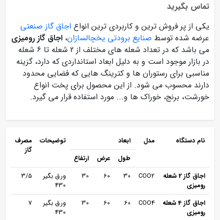
تماس بگیرید
یکی از پر فروش ترین و کاربردی ترین انواع
اجاق گاز صنعتی
عرضه شده توسط
صنایع برودتی یخچالسازان
،
اجاق گاز رومیزی
می باشد که در تعداد شعله های مختلف از 2 شعله تا 6 شعله
در بازار موجود است و به دلیل ابعاد استانداردی که دارد، گزینه
مناسبی برای رستوران ها و کترینگ هایی که فضایی محدود
دارند محسوب می شود. از این محصول برای پخت انواع
خورشت، برنج، خوراک ها و... مورد استفاده قرار می گیرد.
نام دستگاه
مدل
ابعاد
توضیحات
مصرف
گاز
طول
عرض
ارتفاع
اجاق گاز 2 شعله
COO2
30
60
30
ورق بگیر
3/5
رومیزی
430
اجاق گاز 4 شعله
COO4
60
60
30
ورق بگیر
7
رومیزی
430