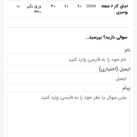
اجاق گاز 6 شعله
COO6
90
60
30
ورق بگیر
10
رومیزی
430
سوالی دارید؟ بپرسید...
نام
ایمیل
(اختیاری)
پیام