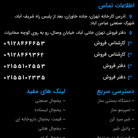
اطلاعات تماس
آدرس کارخانه
تهران، جاده خاوران، بعد از پلیس راه شریف آباد،
شهرک صنعتی عباس آباد.
دفتر فروش تهران
خانی آباد، خیابان وصال، رو به روی کوچه مخابرات
کارشناس فروش
09128464653
کارشناس فروش
09128469362
دفتر فروش
02155102553
دفتر فروش
02155102335
دسترسی سریع
لینک های مفید
دستگاه بستنی ساز
یخچال صنعتی
اسپرسو ساز
یخچال ایستاده
شیر سرد کن
قیمت یخچال داروخانه ای
پاتیل شیر
یخچال هتلی
قیمت فریزر صندوقی
یخچال کینو