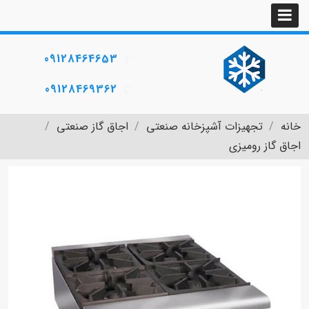
09128464653
09128469362
خانه
تجهیزات آشپزخانه صنعتی
اجاق گاز صنعتی
اجاق گاز رومیزی