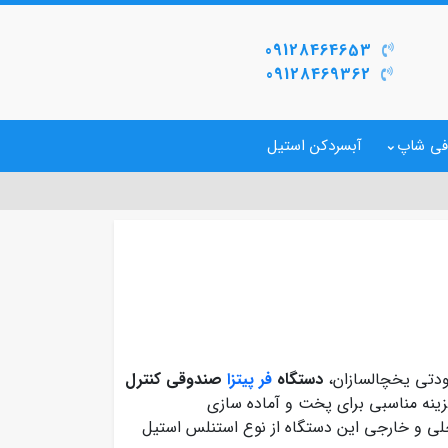
09128464653
09128469362
فی شاپ
آبسردکن استیل
دتی یخچالسازان،
دستگاه
فر پیتزا
صندوقی کنترل
بشقاب 23 سانتی بوده و گزینه مناسبی برای پخت و آماده سازی
خلی و خارجی این دستگاه از نوع استنلس استیل