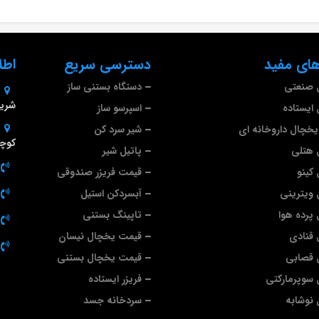
ای مفید
دسترسی سریع
اطل
 صنعتی
دستگاه بستنی ساز
شریف
ایستاده
اسپرسو ساز
خچال داروخانه ای
شیر سرد کن
کوچه
 هتلی
پاتیل شیر
کینو
قیمت فریزر صندوقی
ویترینی
آبسردکن استیل
پرده هوا
تاپینگ بستنی
قنادی
قیمت یخچال نیسان
 قصابی
قیمت یخچال بستنی
سوپرمارکتی
فریزر ایستاده
نوشابه
سردخانه جسد