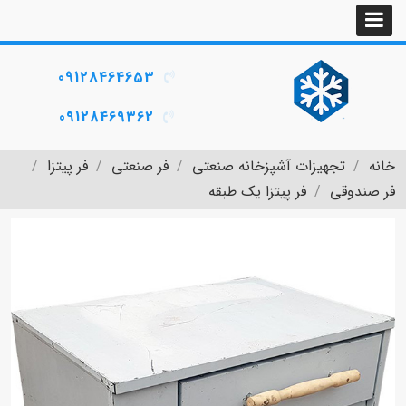
09128464653
09128469362
خانه
تجهیزات آشپزخانه صنعتی
فر صنعتی
فر پیتزا
فر صندوقی
فر پیتزا یک طبقه