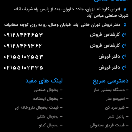
آدرس کارخانه
تهران، جاده خاوران، بعد از پلیس راه شریف آباد،
شهرک صنعتی عباس آباد.
دفتر فروش تهران
خانی آباد، خیابان وصال، رو به روی کوچه مخابرات
کارشناس فروش
09128464653
کارشناس فروش
09128469362
دفتر فروش
02155102553
دفتر فروش
02155102335
دسترسی سریع
لینک های مفید
دستگاه بستنی ساز
یخچال صنعتی
اسپرسو ساز
یخچال ایستاده
شیر سرد کن
قیمت یخچال داروخانه ای
پاتیل شیر
یخچال هتلی
قیمت فریزر صندوقی
یخچال کینو