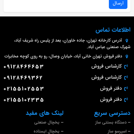
ارسال
اطلاعات تماس
آدرس کارخانه
تهران، جاده خاوران، بعد از پلیس راه شریف آباد،
شهرک صنعتی عباس آباد.
دفتر فروش تهران
خانی آباد، خیابان وصال، رو به روی کوچه مخابرات
کارشناس فروش
09128464653
کارشناس فروش
09128469362
دفتر فروش
02155102553
دفتر فروش
02155102335
دسترسی سریع
لینک های مفید
دستگاه بستنی ساز
یخچال صنعتی
اسپرسو ساز
یخچال ایستاده