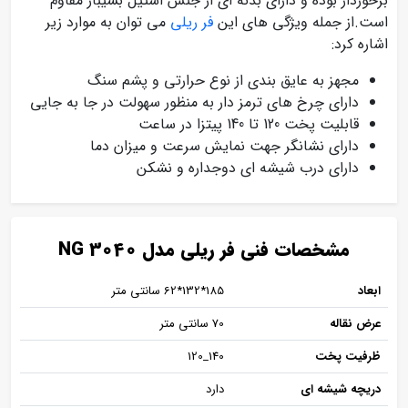
برخوردار بوده و دارای بدنه ای از جنس استیل بسیبار مقاوم
است.از جمله ویژگی های این
فر ریلی
می توان به موارد زیر
اشاره کرد:
مجهز به عایق بندی از نوع حرارتی و پشم سنگ
دارای چرخ های ترمز دار به منظور سهولت در جا به جایی
قابلیت پخت 120 تا 140 پیتزا در ساعت
دارای نشانگر جهت نمایش سرعت و میزان دما
دارای درب شیشه ای دوجداره و نشکن
مشخصات فنی فر ریلی مدل NG 3040
ابعاد
185*132*62 سانتی متر
عرض نقاله
70 سانتی متر
ظرفیت پخت
140_120
دریچه شیشه ای
دارد