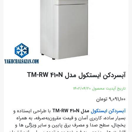
آبسردکن ایستکول مدل TM-RW 410N
تاریخ آپدیت محصول
1402/04/20
9,091,100 تومان
آبسردکن ایستکول
مدل TM-RW 410N
با طراحی ایستاده و
بسیار ساده، کاربری آسان و قیمت مقرون‌به‌صرفه، به همراه
یخچال، سطح صدا و مصرف برق پایین و سایر ویژگی ها و