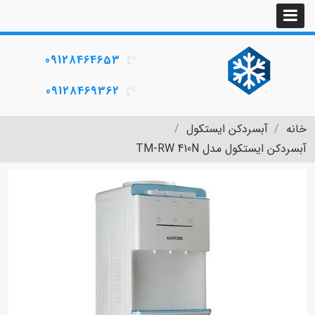
09128464653
09128469362
خانه
آبسردکن ایستکول
آبسردکن ایستکول مدل TM-RW 410N