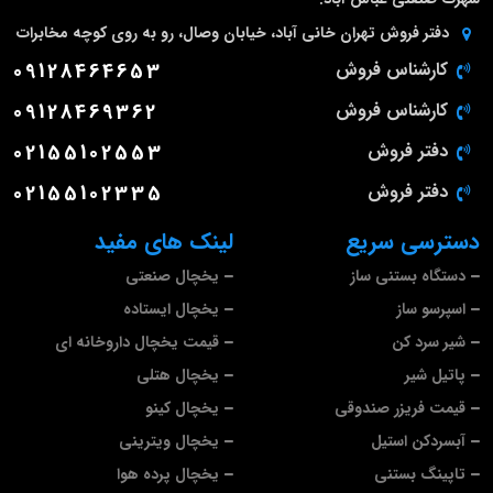
دفتر فروش تهران
خانی آباد، خیابان وصال، رو به روی کوچه مخابرات
کارشناس فروش
09128464653
کارشناس فروش
09128469362
دفتر فروش
02155102553
دفتر فروش
02155102335
دسترسی سریع
لینک های مفید
دستگاه بستنی ساز
یخچال صنعتی
اسپرسو ساز
یخچال ایستاده
شیر سرد کن
قیمت یخچال داروخانه ای
پاتیل شیر
یخچال هتلی
قیمت فریزر صندوقی
یخچال کینو
آبسردکن استیل
یخچال ویترینی
تاپینگ بستنی
یخچال پرده هوا