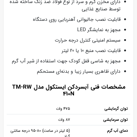
دارای مخزن گرم و سرد از نوع فولاد ضد زنگ ساخته شده
توسط صنایع غذایی
قابلیت نصب جالیوانی آهنربایی روی دستگاه
مجهز به نمایشگر LED
سيستم امنيتی کنترل درجه‌ حرارت
قابلیت نصب منبع 10 یا 20 لیتر
مجهز به شاسی قفل کودک جهت استفاده از شیر آب گرم
دارای ظاهری بسیار زیبا و بدنه‌ای مستحکم
مشخصات فنی آبسردکن ایستکول مدل TM-RW
410N
توان گرمایشی
475 وات
توان سرمایشی
87 وات
دمای آب گرم
(5 لیتر در ساعت) 80-95 درجه سانتی‌
گراد