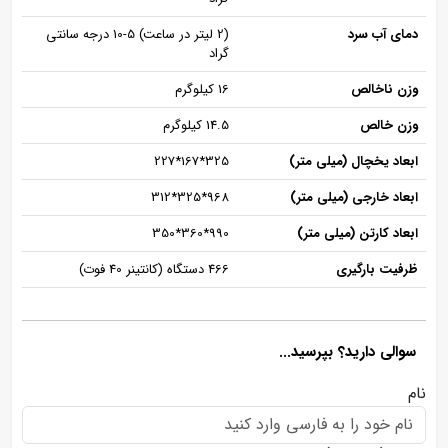
دمای آب سرد
(2 لیتر در ساعت) 5-10 درجه سانتی‌
گراد
وزن ناخالص
16 کیلوگرم
وزن خالص
14.5 کیلوگرم
ابعاد یخچال (میلی متر)
325*167*227
ابعاد خارجی (میلی متر)
968*325*312
ابعاد کارتن (میلی متر)
990*360*350
ظرفیت بارگیری
466 دستگاه (کانتینر 40 فوت)
سوالی دارید؟ بپرسید...
نام