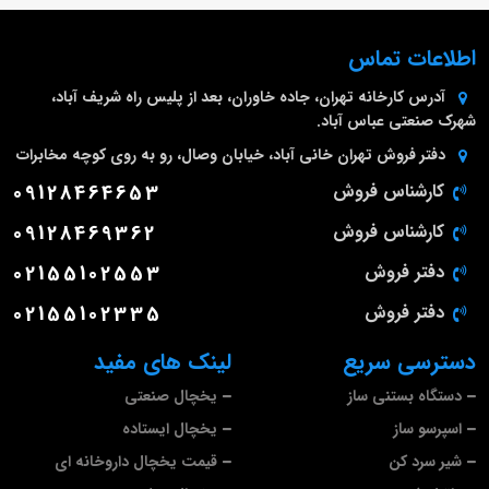
اطلاعات تماس
آدرس کارخانه
تهران، جاده خاوران، بعد از پلیس راه شریف آباد،
شهرک صنعتی عباس آباد.
دفتر فروش تهران
خانی آباد، خیابان وصال، رو به روی کوچه مخابرات
کارشناس فروش
09128464653
کارشناس فروش
09128469362
دفتر فروش
02155102553
دفتر فروش
02155102335
دسترسی سریع
لینک های مفید
دستگاه بستنی ساز
یخچال صنعتی
اسپرسو ساز
یخچال ایستاده
شیر سرد کن
قیمت یخچال داروخانه ای