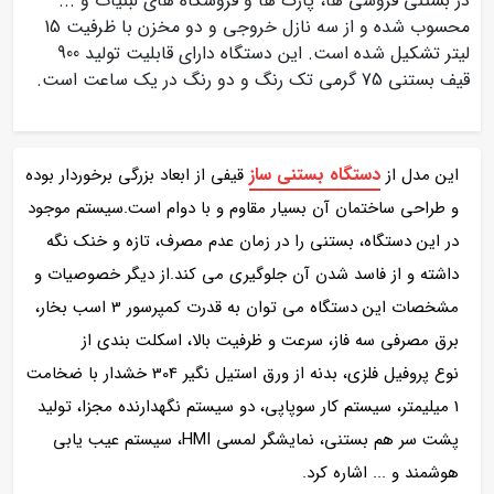
در بستنی فروشی ها، پارک ‌ها و فروشگاه های لبنیات و ...
محسوب شده و از سه نازل خروجی و دو مخزن با ظرفیت 15
لیتر تشکیل شده است. این دستگاه دارای قابلیت تولید 900
قیف بستنی 75 گرمی تک رنگ و دو رنگ در یک ساعت است.
دستگاه بستنی ساز
این مدل از
قیفی از ابعاد بزرگی برخوردار بوده
و طراحی ساختمان آن بسیار مقاوم و با دوام است.سیستم موجود
در این دستگاه، بستنی را در زمان عدم مصرف، تازه و خنک نگه
داشته و از فاسد شدن آن جلوگیری می کند.از دیگر خصوصیات و
مشخصات این دستگاه می توان به قدرت کمپرسور 3 اسب بخار،
برق مصرفی سه فاز، سرعت و ظرفیت بالا، اسکلت بندی از
نوع پروفیل فلزی، بدنه از ورق استیل نگیر 304 خشدار با ضخامت
1 میلیمتر، سیستم کار سوپاپی، دو سیستم نگهدارنده مجزا، تولید
پشت سر هم بستنی، نمایشگر لمسی HMI، سیستم عیب یابی
هوشمند و ... اشاره کرد.