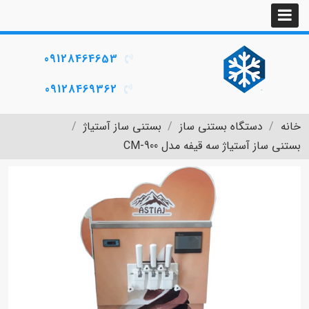
09128464653
09128469362
خانه
دستگاه بستنی ساز
بستنی ساز آستیاژ
بستنی ساز آستیاژ سه قیفه مدل CM-900