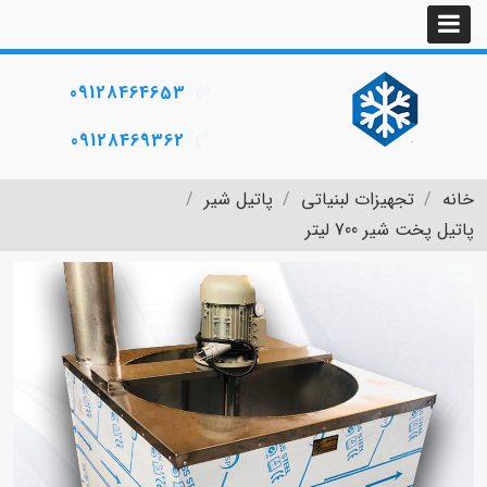
09128464653
09128469362
خانه
تجهیزات لبنیاتی
پاتیل شیر
پاتیل پخت شیر 700 لیتر