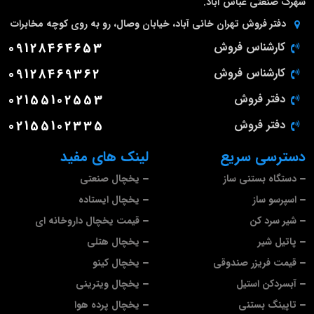
شهرک صنعتی عباس آباد.
دفتر فروش تهران
خانی آباد، خیابان وصال، رو به روی کوچه مخابرات
کارشناس فروش
09128464653
کارشناس فروش
09128469362
دفتر فروش
02155102553
دفتر فروش
02155102335
دسترسی سریع
لینک های مفید
دستگاه بستنی ساز
یخچال صنعتی
اسپرسو ساز
یخچال ایستاده
شیر سرد کن
قیمت یخچال داروخانه ای
پاتیل شیر
یخچال هتلی
قیمت فریزر صندوقی
یخچال کینو
آبسردکن استیل
یخچال ویترینی
تاپینگ بستنی
یخچال پرده هوا