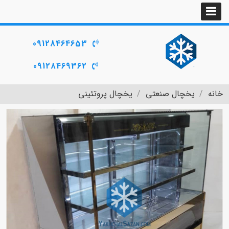
09128464653
09128469362
خانه
یخچال صنعتی
یخچال پروتئینی