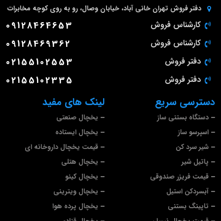
دفتر فروش تهران
خانی آباد، خیابان وصال، رو به روی کوچه مخابرات
کارشناس فروش
09128464653
کارشناس فروش
09128469362
دفتر فروش
02155102553
دفتر فروش
02155102335
دسترسی سریع
لینک های مفید
دستگاه بستنی ساز
یخچال صنعتی
اسپرسو ساز
یخچال ایستاده
شیر سرد کن
قیمت یخچال داروخانه ای
پاتیل شیر
یخچال هتلی
قیمت فریزر صندوقی
یخچال کینو
آبسردکن استیل
یخچال ویترینی
تاپینگ بستنی
یخچال پرده هوا