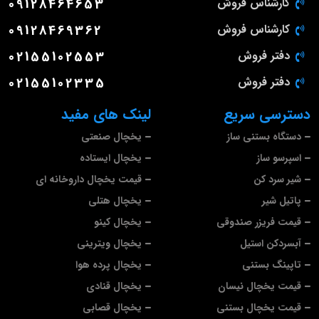
کارشناس فروش
09128464653
کارشناس فروش
09128469362
دفتر فروش
02155102553
دفتر فروش
02155102335
دسترسی سریع
لینک های مفید
دستگاه بستنی ساز
یخچال صنعتی
اسپرسو ساز
یخچال ایستاده
شیر سرد کن
قیمت یخچال داروخانه ای
پاتیل شیر
یخچال هتلی
قیمت فریزر صندوقی
یخچال کینو
آبسردکن استیل
یخچال ویترینی
تاپینگ بستنی
یخچال پرده هوا
قیمت یخچال نیسان
یخچال قنادی
قیمت یخچال بستنی
یخچال قصابی