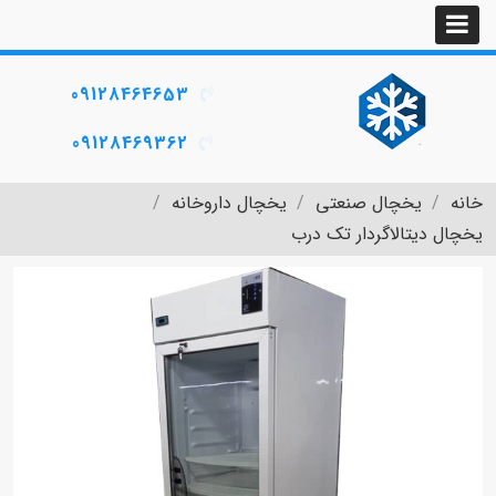
09128464653
09128469362
خانه
یخچال صنعتی
یخچال داروخانه
یخچال دیتالاگردار تک درب