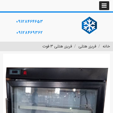
09128464653
09128469362
خانه
فریزر هتلی
فریزر هتلی 3 فوت