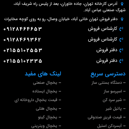
آدرس کارخانه
تهران، جاده خاوران، بعد از پلیس راه شریف آباد،
شهرک صنعتی عباس آباد.
دفتر فروش تهران
خانی آباد، خیابان وصال، رو به روی کوچه مخابرات
کارشناس فروش
09128464653
کارشناس فروش
09128469362
دفتر فروش
02155102553
دفتر فروش
02155102335
دسترسی سریع
لینک های مفید
دستگاه بستنی ساز
یخچال صنعتی
اسپرسو ساز
یخچال ایستاده
شیر سرد کن
قیمت یخچال داروخانه ای
پاتیل شیر
یخچال هتلی
قیمت فریزر صندوقی
یخچال کینو
آبسردکن استیل
یخچال ویترینی