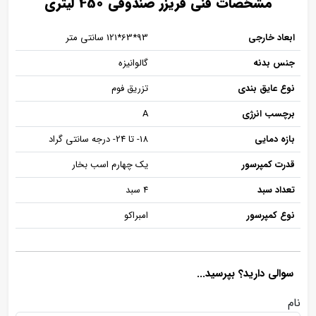
مشخصات فنی فریزر صندوقی 450 لیتری
ابعاد خارجی
93*63*121 سانتی متر
جنس بدنه
گالوانیزه
نوع عایق بندی
تزریق فوم
برچسب انرژی
A
بازه دمایی
18- تا 24- درجه سانتی گراد
قدرت کمپرسور
یک چهارم اسب بخار
تعداد سبد
4 سبد
نوع کمپرسور
امبراکو
سوالی دارید؟ بپرسید...
نام