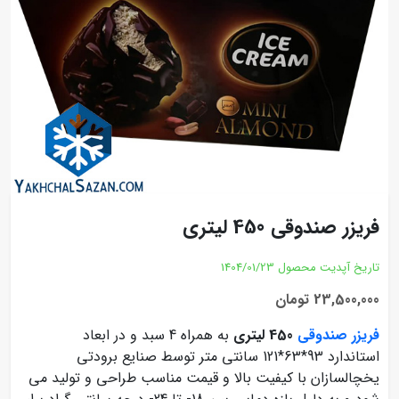
فریزر صندوقی 450 لیتری
تاریخ آپدیت محصول
1404/01/23
23,500,000 تومان
فریزر صندوقی
450 لیتری
به همراه 4 سبد و در ابعاد
استاندارد 93*63*121 سانتی متر توسط صنایع برودتی
یخچالسازان با کیفیت بالا و قیمت مناسب طراحی و تولید می