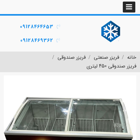
09128464653
09128469362
خانه
فریزر صنعتی
فریزر صندوقی
فریزر صندوقی 450 لیتری