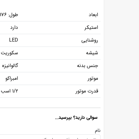
ابعاد
طول: 176، عرض: 63، ارتفاع: 136 سانتی متر
استیکر
دارد
روشنایی
LED
شیشه
سکوریت 
جنس بدنه
گالوانیزه
موتور
امبراکو
قدرت موتور
1/2 اسب بخار
سوالی دارید؟ بپرسید...
نام