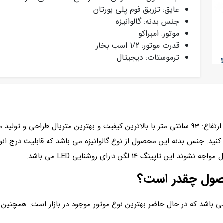
عایق: تزریق فوم پلی یورتان
جنس بدنه: گالوانیزه
موتور: امبراکو
قدرت موتور: 1/2 اسب بخار
ترموستات: دیجیتال
تاپینگ فانتزی 14 لگن در ابعاد: طول: 85، عرض: 63، ارتفاع: 93 سانتی متر با بالاترین کیفیت و ب
د. جنس بدنه این محصول از نوع گالوانیزه می باشد که قابلیت درج انواع 
نگ 14 لگن دارای روشنایی LED می باشد.
حصول چقدر است؟