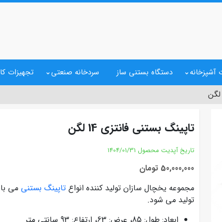
 آشپزخانه
دستگاه بستنی ساز
سردخانه صنعتی
تجهیزات کا
تاپینگ بستنی فانتزی 14 لگن
تاریخ آپدیت محصول
1404/01/31
50,000,000 تومان
مجموعه یخچال سازان تولید کننده انواع
تاپینگ بستنی
تولید می شود.
ابعاد: طول: 85، عرض: 63، ارتفاع: 93 سانتی متر