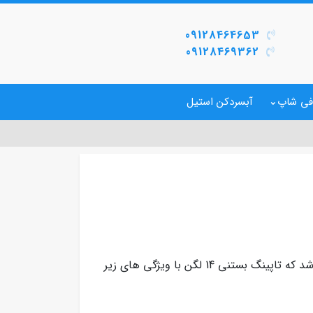
09128464653
09128469362
فی شاپ
آبسردکن استیل
می باشد که تاپینگ بستنی 14 لگن با ویژگی های زیر