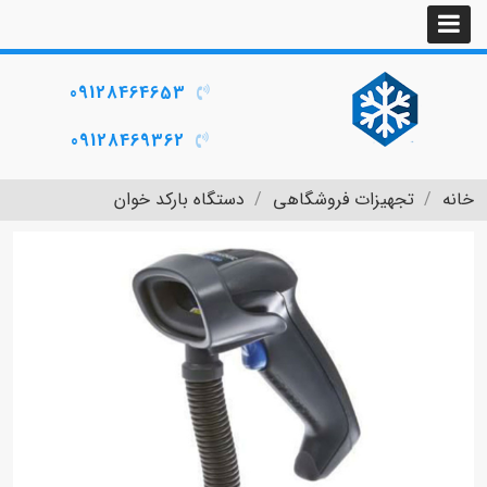
09128464653
09128469362
خانه
تجهیزات فروشگاهی
دستگاه بارکد خوان