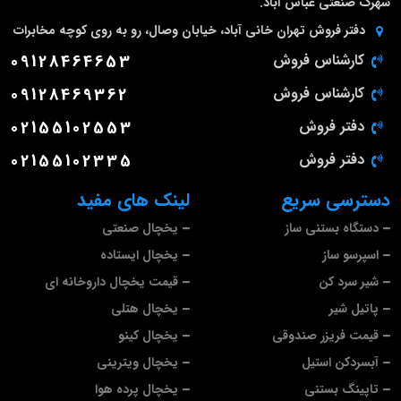
شهرک صنعتی عباس آباد.
دفتر فروش تهران
خانی آباد، خیابان وصال، رو به روی کوچه مخابرات
کارشناس فروش
09128464653
کارشناس فروش
09128469362
دفتر فروش
02155102553
دفتر فروش
02155102335
دسترسی سریع
لینک های مفید
دستگاه بستنی ساز
یخچال صنعتی
اسپرسو ساز
یخچال ایستاده
شیر سرد کن
قیمت یخچال داروخانه ای
پاتیل شیر
یخچال هتلی
قیمت فریزر صندوقی
یخچال کینو
آبسردکن استیل
یخچال ویترینی
تاپینگ بستنی
یخچال پرده هوا