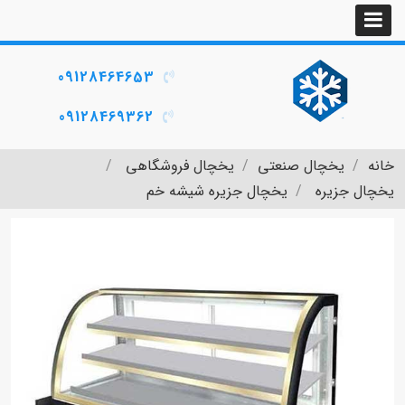
09128464653
09128469362
خانه
یخچال صنعتی
یخچال فروشگاهی
یخچال جزیره
یخچال جزیره شیشه خم