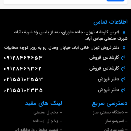
اطلاعات تماس
آدرس کارخانه
تهران، جاده خاوران، بعد از پلیس راه شریف آباد،
شهرک صنعتی عباس آباد.
دفتر فروش تهران
خانی آباد، خیابان وصال، رو به روی کوچه مخابرات
کارشناس فروش
09128464653
کارشناس فروش
09128469362
دفتر فروش
02155102553
دفتر فروش
02155102335
دسترسی سریع
لینک های مفید
دستگاه بستنی ساز
یخچال صنعتی
اسپرسو ساز
یخچال ایستاده
شیر سرد کن
قیمت یخچال داروخانه ای