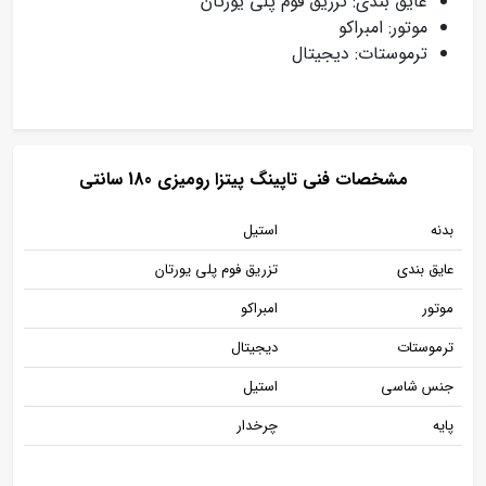
عایق بندی: تزریق فوم پلی یورتان
موتور: امبراکو
ترموستات: دیجیتال
مشخصات فنی تاپینگ پیتزا رومیزی 180 سانتی
بدنه
استیل
عایق بندی
تزریق فوم پلی یورتان
موتور
امبراکو
ترموستات
دیجیتال
جنس شاسی
استیل
پایه
چرخدار