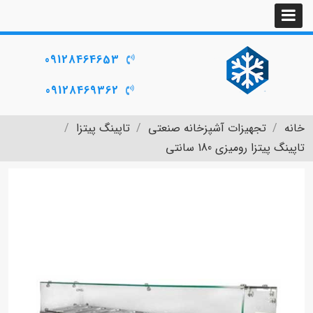
09128464653
09128469362
خانه
تجهیزات آشپزخانه صنعتی
تاپینگ پیتزا
تاپینگ پیتزا رومیزی 180 سانتی