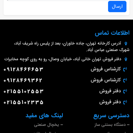
ارسال
اطلاعات تماس
آدرس کارخانه
تهران، جاده خاوران، بعد از پلیس راه شریف آباد،
شهرک صنعتی عباس آباد.
دفتر فروش تهران
خانی آباد، خیابان وصال، رو به روی کوچه مخابرات
کارشناس فروش
09128464653
کارشناس فروش
09128469362
دفتر فروش
02155102553
دفتر فروش
02155102335
دسترسی سریع
لینک های مفید
دستگاه بستنی ساز
یخچال صنعتی