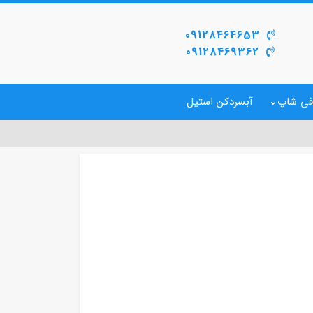
09128464653
09128469362
فی شاپ
آبسردکن استیل