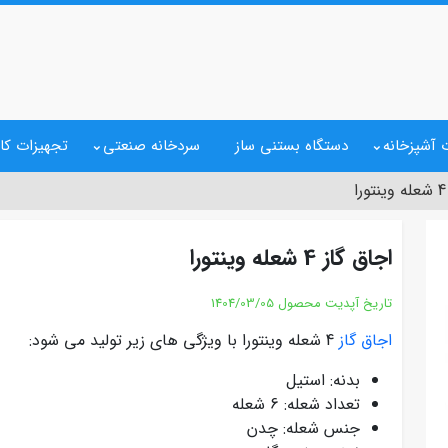
 آشپزخانه
دستگاه بستنی ساز
سردخانه صنعتی
تجهیزات کا
اجاق گاز 4 شعله وینتورا
تاریخ آپدیت محصول
1404/03/05
اجاق گاز
4 شعله وینتورا با ویژگی های زیر تولید می شود:
بدنه: استیل
تعداد شعله: 6 شعله
جنس شعله: چدن