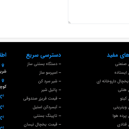
ای مفید
دسترسی سریع
اطل
 صنعتی
دستگاه بستنی ساز
شریف
ایستاده
اسپرسو ساز
خچال داروخانه ای
شیر سرد کن
کوچه
 هتلی
پاتیل شیر
کینو
قیمت فریزر صندوقی
ویترینی
آبسردکن استیل
پرده هوا
تاپینگ بستنی
قنادی
قیمت یخچال نیسان