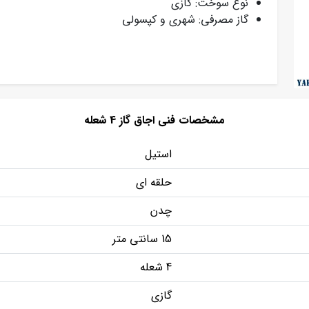
نوع سوخت: گازی
گاز مصرفی: شهری و کپسولی
مشخصات فنی اجاق گاز 4 شعله
استیل
حلقه ای
چدن
15 سانتی متر
4 شعله
گازی