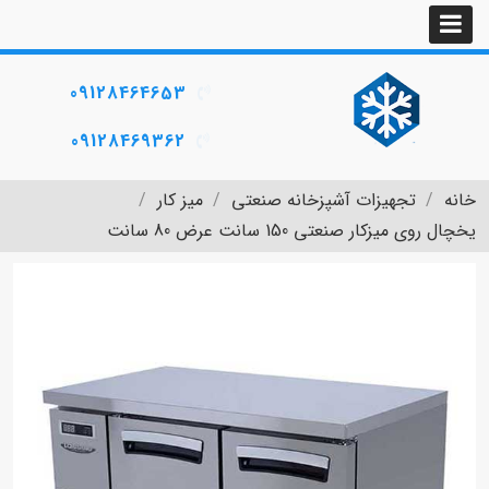
09128464653
09128469362
خانه
تجهیزات آشپزخانه صنعتی
میز کار
یخچال روی میزکار صنعتی 150 سانت عرض 80 سانت