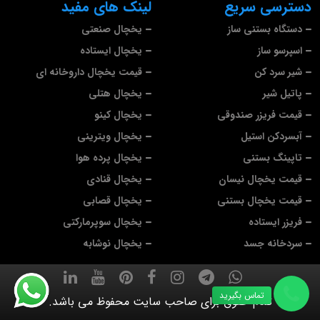
دسترسی سریع
لینک های مفید
دستگاه بستنی ساز
یخچال صنعتی
اسپرسو ساز
یخچال ایستاده
شیر سرد کن
قیمت یخچال داروخانه ای
پاتیل شیر
یخچال هتلی
قیمت فریزر صندوقی
یخچال کینو
آبسردکن استیل
یخچال ویترینی
تاپینگ بستنی
یخچال پرده هوا
قیمت یخچال نیسان
یخچال قنادی
قیمت یخچال بستنی
یخچال قصابی
فریزر ایستاده
یخچال سوپرمارکتی
سردخانه جسد
یخچال نوشابه
تماس بگیرید
تمام حقوق برای صاحب سایت محفوظ می باشد.