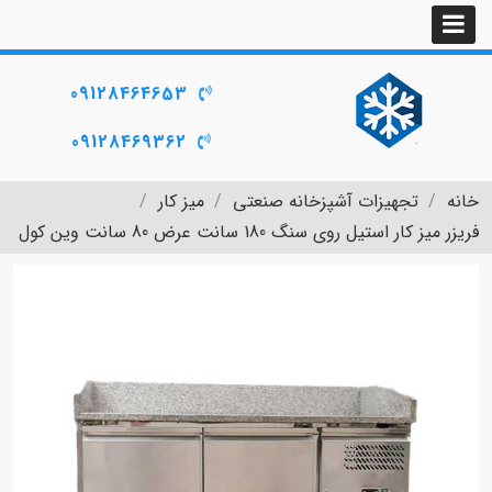
09128464653
09128469362
خانه
تجهیزات آشپزخانه صنعتی
میز کار
فریزر میز کار استیل روی سنگ 180 سانت عرض 80 سانت وین کول