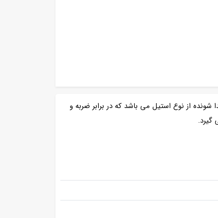
از انواع سردخانه های جسد تولید شده توسط مجموعه امین برودت می باشد که دارای 12 کابین جدا شونده از نوع استیل می باشد که در برابر ضربه و
 گیرد.