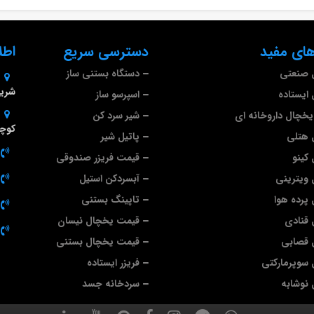
ای مفید
دسترسی سریع
اطل
 صنعتی
دستگاه بستنی ساز
شریف
ایستاده
اسپرسو ساز
خچال داروخانه ای
شیر سرد کن
کوچه
 هتلی
پاتیل شیر
کینو
قیمت فریزر صندوقی
ویترینی
آبسردکن استیل
پرده هوا
تاپینگ بستنی
قنادی
قیمت یخچال نیسان
 قصابی
قیمت یخچال بستنی
سوپرمارکتی
فریزر ایستاده
نوشابه
سردخانه جسد