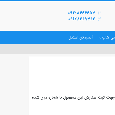
09128464653
09128469362
فی شاپ
آبسردکن استیل
د. جهت ثبت سفارش این محصول با شماره درج شده