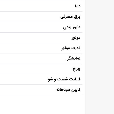
دما
برق مصرفی
عایق بندی
موتور
قدرت موتور
نمایشگر
چرخ
قابلیت شست و شو
کابین سردخانه