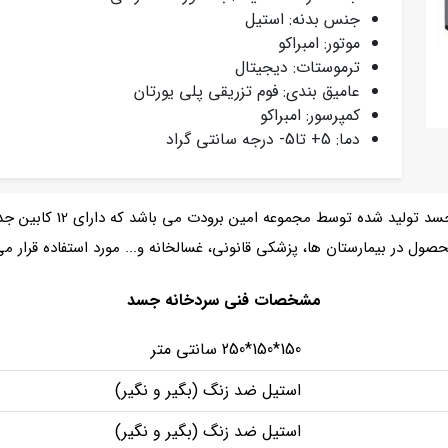
جنس بدنه: استیل
موتور: امبراکو
ترموستات: دیجیتال
عامیق بندی: فوم تزریقی پلی یورتان
کمپرسور: امبراکو
دما: 5+ تا5- درجه سانتی گراد
سردخانه جسد 12 کابین یکی 
ول در بیمارستان ها، پزشکی قانونی، غسالخانه و... مورد استفاده قرار می
مشخصات فنی سردخانه جسد
150*150*250 سانتی متر
استیل ضد زنگ (بگیر و نگیر)
استیل ضد زنگ (بگیر و نگیر)