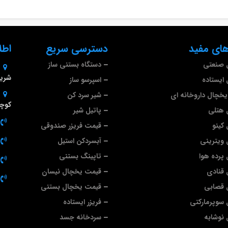
ای مفید
دسترسی سریع
اطل
 صنعتی
دستگاه بستنی ساز
شریف
ایستاده
اسپرسو ساز
خچال داروخانه ای
شیر سرد کن
کوچه
 هتلی
پاتیل شیر
کینو
قیمت فریزر صندوقی
ویترینی
آبسردکن استیل
پرده هوا
تاپینگ بستنی
قنادی
قیمت یخچال نیسان
 قصابی
قیمت یخچال بستنی
سوپرمارکتی
فریزر ایستاده
نوشابه
سردخانه جسد