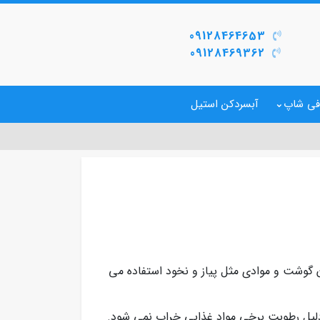
09128464653
09128469362
فی شاپ
آبسردکن استیل
مدل EC15 به جهت چرخ کردن گوشت و موادی مثل پیاز و نخود استفاده می
لیل رطوبت برخی مواد غذایی خراب نمی شود.