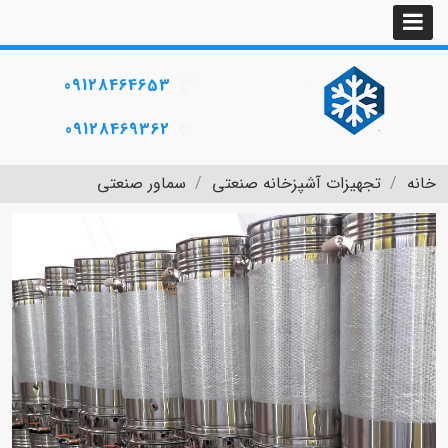
09128464653
09128469362
خانه
تجهیزات آشپزخانه صنعتی
سماور صنعتی