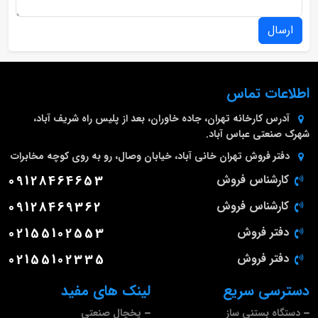
ارسال
اطلاعات تماس
آدرس کارخانه
تهران، جاده خاوران، بعد از پلیس راه شریف آباد،
شهرک صنعتی عباس آباد.
دفتر فروش تهران
خانی آباد، خیابان وصال، رو به روی کوچه مخابرات
کارشناس فروش
09128464653
کارشناس فروش
09128469362
دفتر فروش
02155102553
دفتر فروش
02155102335
دسترسی سریع
لینک های مفید
دستگاه بستنی ساز
یخچال صنعتی