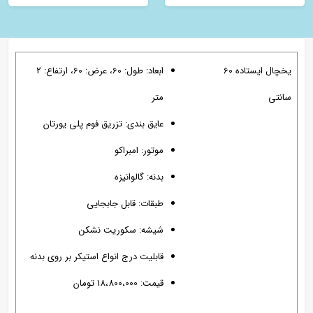
یخچال ایستاده 60
ابعاد: طول: 60، عرض: 60، ارتفاع: 2
سانتی
متر
عایق بندی: تزریق فوم پلی یورتان
موتور: امبراکو
بدنه: گالوانیزه
طبقات: قابل جابجایی
شیشه: سکوریت نشکن
قابلیت درج انواع استیکر بر روی بدنه
قیمت: 18،800،000 تومان