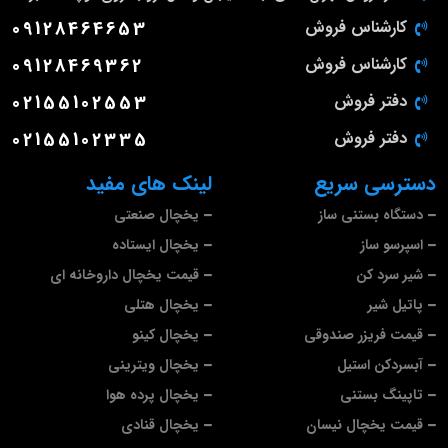
کارشناس فروش
09128464653
کارشناس فروش
09128469362
دفتر فروش
02155102553
دفتر فروش
02155102335
دسترسی سریع
لینک های مفید
دستگاه بستنی ساز
یخچال صنعتی
اسپرسو ساز
یخچال ایستاده
شیر سرد کن
قیمت یخچال داروخانه ای
پاتیل شیر
یخچال هتلی
قیمت فریزر صندوقی
یخچال کینو
آبسردکن استیل
یخچال ویترینی
تاپینگ بستنی
یخچال پرده هوا
قیمت یخچال نیسان
یخچال قنادی