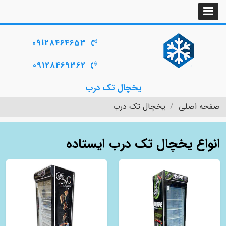
09128464653
09128469362
یخچال تک درب
صفحه اصلی
یخچال تک درب
انواع یخچال تک درب ایستاده