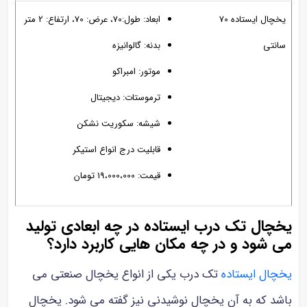
یخچال ایستاده 70
ابعاد: طول:70، عرض: 70، ارتفاع: 2 متر
سانتی
بدنه: گالوانیزه
موتور: امبراکو
ترموستات: دیجیتال
شیشه: سکوریت نشکن
قابلیت درج انواع استیکر
قیمت: 19،000،000 تومان
یخچال تک درب ایستاده در چه ابعادی تولید
می شود و در چه مکان هایی کاربرد دارد؟
یخچال ایستاده
تک درب یکی از انواع یخچال صنعتی می
باشد که به آن یخچال نوشیدنی نیز گفته می شود. یخچال