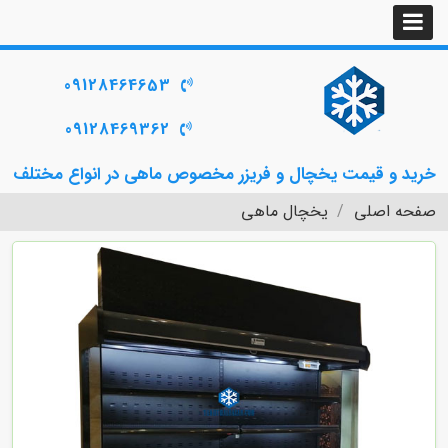
09128464653
09128469362
خرید و قیمت یخچال و فریزر مخصوص ماهی در انواع مختلف
صفحه اصلی
یخچال ماهی