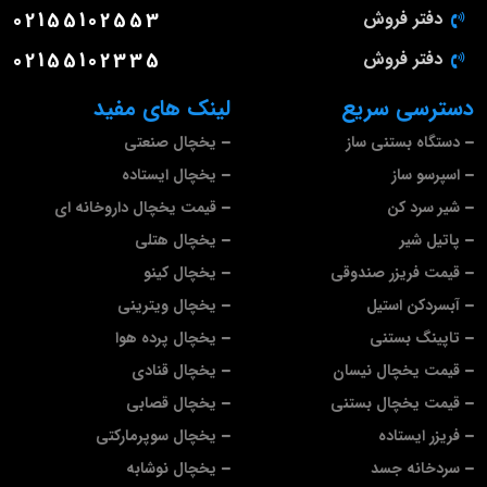
دفتر فروش
02155102553
دفتر فروش
02155102335
دسترسی سریع
لینک های مفید
دستگاه بستنی ساز
یخچال صنعتی
اسپرسو ساز
یخچال ایستاده
شیر سرد کن
قیمت یخچال داروخانه ای
پاتیل شیر
یخچال هتلی
قیمت فریزر صندوقی
یخچال کینو
آبسردکن استیل
یخچال ویترینی
تاپینگ بستنی
یخچال پرده هوا
قیمت یخچال نیسان
یخچال قنادی
قیمت یخچال بستنی
یخچال قصابی
فریزر ایستاده
یخچال سوپرمارکتی
سردخانه جسد
یخچال نوشابه