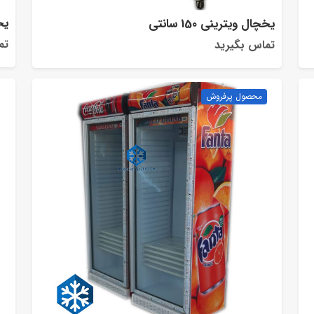
یخچ
یخچال ویترینی 150 سانتی
تم
تماس بگیرید