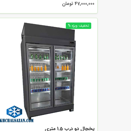
47,000,000 تومان
یخچال دو درب 1.5 متری