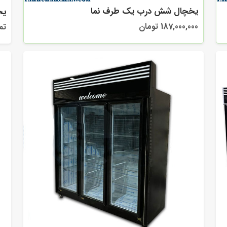
یخچال شش درب یک طرف نما
یخ
187,000,000 تومان
تم