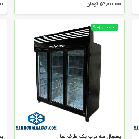
59,000,000 تومان
000
یخچال سه درب یک طرف نما
یخ