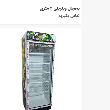
یخچال ویترینی 2 متری
تماس بگیرید