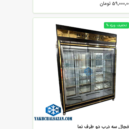
59,000, تومان
چال سه درب دو طرف نما