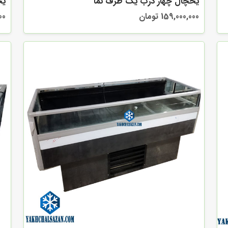
یخچال چهار درب یک طرف نما
یخ
159,000,000 تومان
000