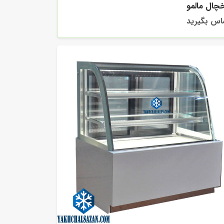
چال مالمو
اس بگیرید