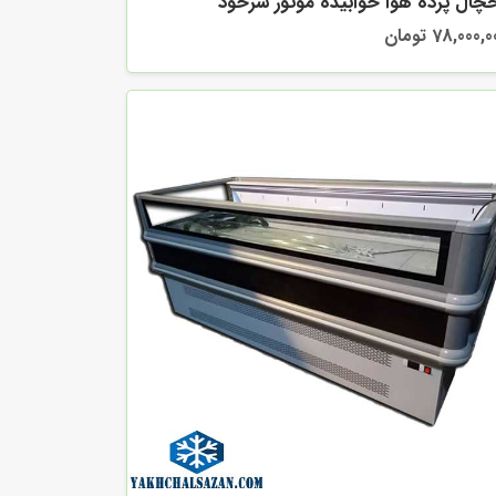
چال پرده هوا خوابیده موتور سرخود
78,000, تومان