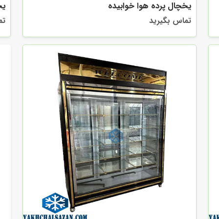
یخچال پرده هوا خوابیده
یخ
تماس بگیرید
تم