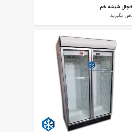
چال شیشه خم
اس بگیرید