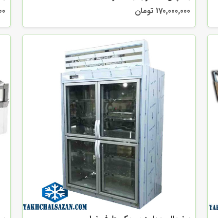
170,000,000 تومان
000