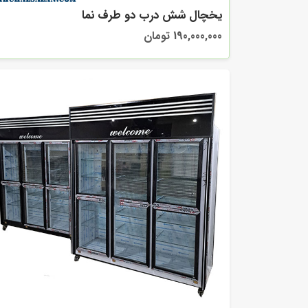
یخچال شش درب دو طرف نما
190,000,000 تومان