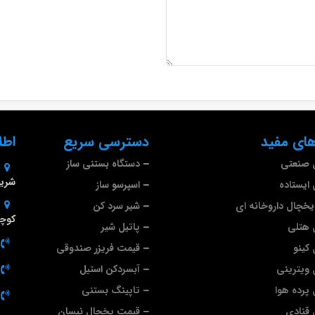
ای مفید
دسترسی سریع
اطل
 صنعتی
دستگاه بستنی ساز
شریف
ایستاده
اسپرسو ساز
خچال داروخانه ای
شیر سرد کن
کوچه
 هتلی
پاتیل شیر
کینو
قیمت فریزر صندوقی
ویترینی
آبسردکن استیل
پرده هوا
تاپینگ بستنی
قنادی
قیمت یخچال نیسان