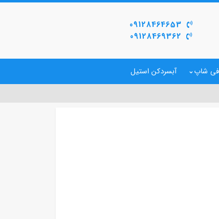
09128464653
09128469362
فی شاپ
آبسردکن استیل