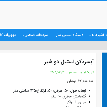
 آشپزخانه
دستگاه بستنی ساز
سردخانه صنعتی
تجهیزات کا
آبسردکن استیل دو شیر
تاریخ آپدیت محصول
1405/03/31
42,000,000 تومان
ابعاد: طول: 50، عرض: 50، ارتفاع:135 سانتی متر
گنجایش مخزن: 20 لیتر
موتور: امبراکو