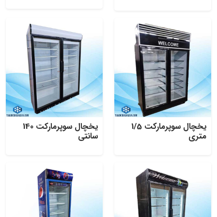
یخچال سوپرمارکت 1/5
یخچال سوپرمارکت 140
متری
سانتی