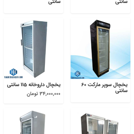
سانتی
سانتی
یخچال سوپر مارکت 60
یخچال داروخانه 115 سانتی
سانتی
34,000,000 تومان