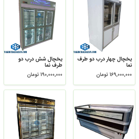
یخچال چهار درب دو طرف
یخچال شش درب دو
نما
طرف نما
169,000,000 تومان
190,000,000 تومان