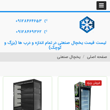
09128464653
09128469362
لیست قیمت یخچال صنعتی در تمام اندازه و درب ها (بزرگ و
کوچک)
صفحه اصلی
یخچال صنعتی