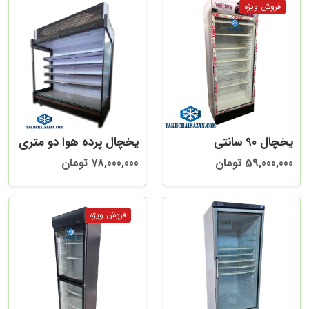
یخچال 90 سانتی
یخچال پرده هوا دو متری
59,000,000 تومان
78,000,000 تومان