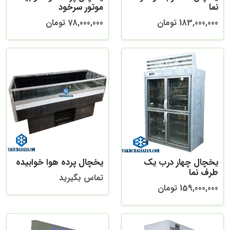
نما
موتور سرخود
183,000,000 تومان
78,000,000 تومان
یخچال چهار درب یک
یخچال پرده هوا خوابیده
طرف نما
تماس بگیرید
159,000,000 تومان