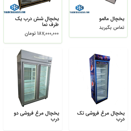
یخچال مالمو
یخچال شش درب یک
طرف نما
تماس بگیرید
187,000,000 تومان
یخچال مرغ فروشی تک
یخچال مرغ فروشی دو
درب
درب