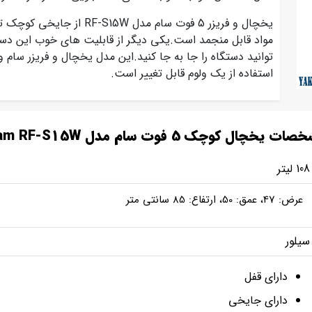
یخچال و فریزر 5 فوت سام مد
مواد قابل منجمد است.یکی دیگر از قابلیت های خوب این دست
توانید دستگاه را جا به جا کنید.این مدل یخچال و فریزر سام وی
استفاده از یک ولوم قابل تغییر است.
ت یخچال کوچک 5 فوت سام مدل Sam RF-S15W
108 لیتر
عرض: 47، عمق: 50، ارتفاع: 85 سانتی متر
سیلور
دارای قفل
دارای جایخی