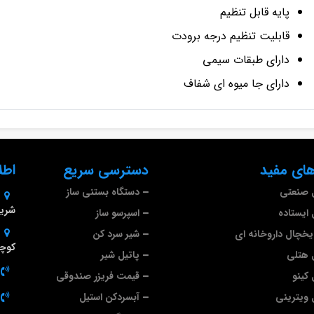
پایه قابل تنظیم
قابلیت تنظیم درجه برودت
دارای طبقات سیمی
دارای جا میوه ای شفاف
ای مفید
دسترسی سریع
اطل
 صنعتی
دستگاه بستنی ساز
شریف
ایستاده
اسپرسو ساز
خچال داروخانه ای
شیر سرد کن
کوچه
 هتلی
پاتیل شیر
کینو
قیمت فریزر صندوقی
ویترینی
آبسردکن استیل