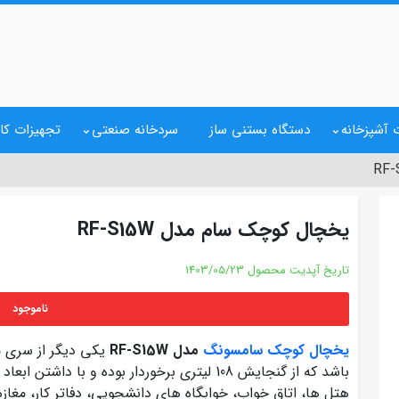
 آشپزخانه
دستگاه بستنی ساز
سردخانه صنعتی
تجهیزات کا
یخچال کوچک سام مدل RF-S15W
تاریخ آپدیت محصول
1403/05/23
ناموجود
یخچال کوچک سامسونگ
مدل RF-S15W
یکی دیگر از سری 
باشد که از گنجایش 108 لیتری برخوردار بوده و با د
هتل ها، اتاق خواب، خوابگاه های دانشجویی، دفاتر کار، مغا