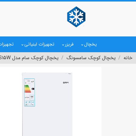
یخچال
فریزر
تجهیزات لبنیاتی
تجهیزات
خانه
یخچال کوچک سامسونگ
یخچال کوچک سام مدل RF-S15W