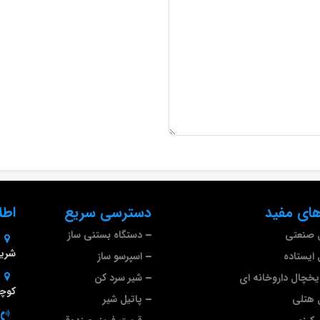
ای مفید
دسترسی سریع
اطل
 صنعتی
دستگاه بستنی ساز
شریف
ایستاده
اسپرسو ساز
خچال داروخانه ای
شیر سرد کن
کوچه
 هتلی
پاتیل شیر