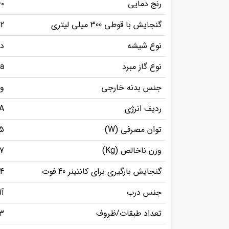
رنج دمایی
۰~+4
گنجایش با قوطی 300 میلی لیتری
12
نوع شیشه
دو
نوع گاز مبرد
a
جنس بدنه خارجی
ور
ردیف انرژی
A
توان مصرفی (W)
05
وزن ناخالص (Kg)
7
گنجایش بارگیری برای کانتینر 40 فوت
04
جنس درب
آل
تعداد طبقات/ظروف
3