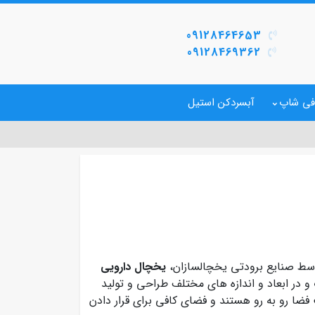
09128464653
09128469362
فی شاپ
آبسردکن استیل
سط صنایع برودتی یخچالسازان،
یخچال دارویی
که در گنجایش های مختلف 3 فوت تا 9 فوت و در ابعاد و اندازه های مختلف طراحی و تولید
ضا رو به رو هستند و فضای کافی برای قرار دادن