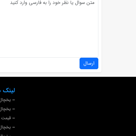
ارسال
لینک ه
یخچال
یخچال 
قیمت ی
یخچال