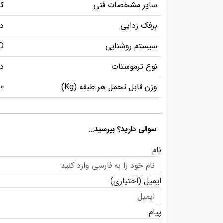
سایر مشخصات فنی
کم
برفک زدایی
د
سیستم روشنایی
LED 
نوع ترموستات
دی
وزن قابل تحمل هر طبقه (Kg)
20
سوالی دارید؟ بپرسید...
نام
ایمیل
(اختیاری)
پیام