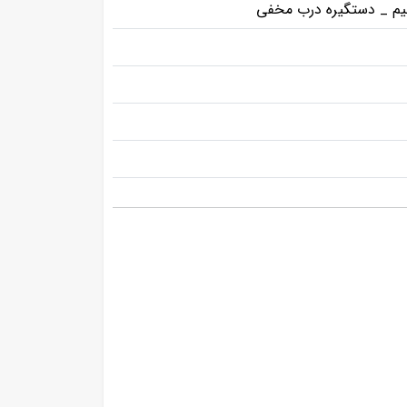
نظیم _ دستگیره درب مخفی